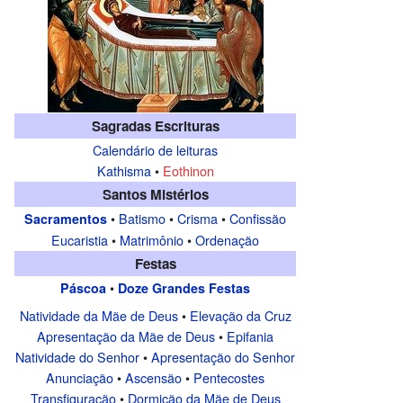
Sagradas Escrituras
Calendário de leituras
Kathisma
•
Eothinon
Santos Mistérios
•
Batismo
•
Crisma
•
Confissão
Sacramentos
Eucaristia
•
Matrimônio
•
Ordenação
Festas
•
Páscoa
Doze Grandes Festas
Natividade da Mãe de Deus
•
Elevação da Cruz
Apresentação da Mãe de Deus
•
Epifania
Natividade do Senhor
•
Apresentação do Senhor
Anunciação
•
Ascensão
•
Pentecostes
Transfiguração
•
Dormição da Mãe de Deus