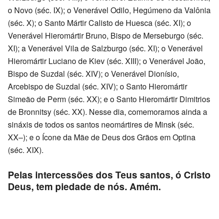
o Novo (séc. IX); o Venerável Odilo, Hegúmeno da Valônia
(séc. X); o Santo Mártir Calisto de Huesca (séc. XI); o
Venerável Hieromártir Bruno, Bispo de Merseburgo (séc.
XI); a Venerável Vila de Salzburgo (séc. XI); o Venerável
Hieromártir Luciano de Kiev (séc. XIII); o Venerável João,
Bispo de Suzdal (séc. XIV); o Venerável Dionísio,
Arcebispo de Suzdal (séc. XIV); o Santo Hieromártir
Simeão de Perm (séc. XX); e o Santo Hieromártir Dimitrios
de Bronnitsy (séc. XX). Nesse dia, comemoramos ainda a
sináxis de todos os santos neomártires de Minsk (séc.
XX–); e o Ícone da Mãe de Deus dos Grãos em Optina
(séc. XIX).
Pelas intercessões dos Teus santos, ó Cristo
Deus, tem piedade de nós. Amém.