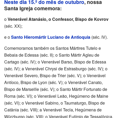
Neste dia 15.º do mês de outubro
, nossa
Santa Igreja comemora:
o
Venerável Atanásio, o Confessor, Bispo de Kovrov
(séc. XX);
e o
Santo Hieromártir Luciano de Antioquia
(séc. IV).
Comemoramos também os Santos Mártires Tutelo e
Bebaia de Edessa (séc. II); o Santo Mártir Agleu de
Cartago (séc. IV); o Venerável Barso, Bispo de Edessa
(séc. IV); a Venerável Chrysi de Estrasburgo (séc. IV); o
Venerável Severo, Bispo de Trier (séc. V); o Venerável
Antíoco, Bispo de Lyon (séc. V); o Venerável Canato,
Bispo de Marseille (séc. V); o Santo Mártir Fortunato de
Roma (séc. VI); o Venerável Leão, Hegúmeno de Maine
(séc. VI); o Venerável Sabino, o Taumaturgo, Bispo de
Catânia (séc. VIII); a Venerável Tecla, Hegúmena de
Würzburgo (séc. VIII); o Venerável Eutímio de Tessalônica,