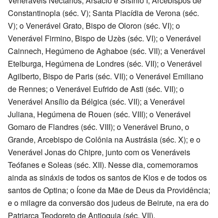
Veneráveis Nectários, Arsácio e Sisínio I, Arcebispos de
Constantinopla (séc. V); Santa Placídia de Verona (séc.
V); o Venerável Grato, Bispo de Oloron (séc. VI); o
Venerável Firmino, Bispo de Uzès (séc. VI); o Venerável
Cainnech, Hegúmeno de Aghaboe (séc. VII); a Venerável
Etelburga, Hegúmena de Londres (séc. VII); o Venerável
Agilberto, Bispo de Paris (séc. VII); o Venerável Emiliano
de Rennes; o Venerável Eufrido de Asti (séc. VII); o
Venerável Ansílio da Bélgica (séc. VII); a Venerável
Juliana, Hegúmena de Rouen (séc. VIII); o Venerável
Gomaro de Flandres (séc. VIII); o Venerável Bruno, o
Grande, Arcebispo de Colônia na Austrásia (séc. X); e o
Venerável Jonas do Chipre, junto com os Veneráveis
Teófanes e Soleas (séc. XII). Nesse dia, comemoramos
ainda as sináxis de todos os santos de Kios e de todos os
santos de Optina; o Ícone da Mãe de Deus da Providência;
e o milagre da conversão dos judeus de Beirute, na era do
Patriarca Teodoreto de Antioquia (séc. VII).