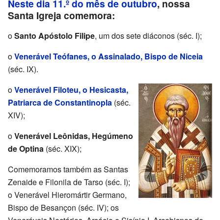
Neste dia 11.º do mês de outubro
, nossa
Santa Igreja comemora:
o
Santo Apóstolo Filipe
, um dos sete diáconos (séc. I);
o
Venerável Teófanes, o Assinalado, Bispo de Niceia
(séc. IX).
o
Venerável Filoteu, o Hesicasta,
Patriarca de Constantinopla
(séc.
XIV);
o
Venerável Leônidas, Hegúmeno
de Optina
(séc. XIX);
Comemoramos também as Santas
Zenaide e Filonila de Tarso (séc. I);
o Venerável Hieromártir Germano,
Bispo de Besançon (séc. IV); os