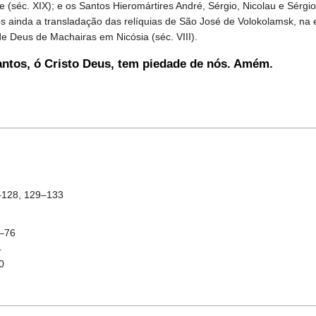
je (séc. XIX); e os Santos Hieromártires André, Sérgio, Nicolau e Sérg
 ainda a transladação das relíquias de São José de Volokolamsk, na er
e Deus de Machairas em Nicósia (séc. VIII).
antos, ó Cristo Deus, tem piedade de nós. Amém.
–128, 129–133
4–76
4
0