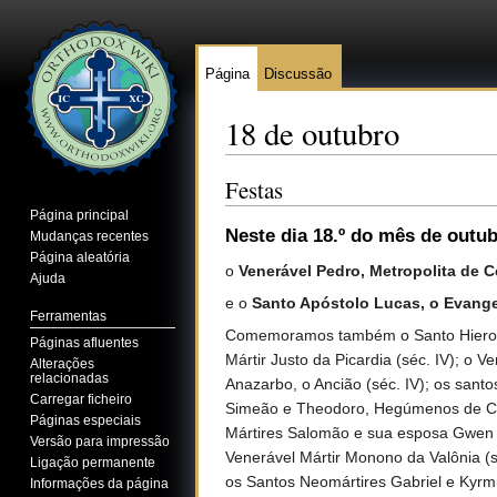
Página
Discussão
18 de outubro
Ir para:
navegação
,
pesquisa
Festas
Página principal
Neste dia 18.º do mês de outu
Mudanças recentes
Página aleatória
o
Venerável Pedro, Metropolita de C
Ajuda
e o
Santo Apóstolo Lucas, o Evange
Ferramentas
Comemoramos também o Santo Hieromárti
Páginas afluentes
Mártir Justo da Picardia (séc. IV); o 
Alterações
relacionadas
Anazarbo, o Ancião (séc. IV); os sant
Carregar ficheiro
Simeão e Theodoro, Hegúmenos de Caláv
Páginas especiais
Mártires Salomão e sua esposa Gwen d
Versão para impressão
Venerável Mártir Monono da Valônia (s
Ligação permanente
os Santos Neomártires Gabriel e Kyrmid
Informações da página