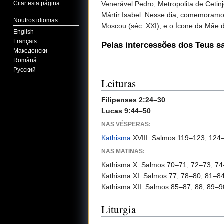
Venerável Pedro, Metropolita de Cetin
Citar esta página
Mártir Isabel. Nesse dia, comemoramos
Noutros idiomas
Moscou (séc. XXI); e o Ícone da Mãe d
English
Français
Pelas intercessões dos Teus s
Македонски
Română
Русский
Leituras
Filipenses 2:24–30
Lucas 9:44–50
NAS VÉSPERAS:
Kathisma
XVIII: Salmos 119–123, 124
NAS MATINAS:
Kathisma X: Salmos 70–71, 72–73, 7
Kathisma XI: Salmos 77, 78–80, 81–8
Kathisma XII: Salmos 85–87, 88, 89–9
Liturgia