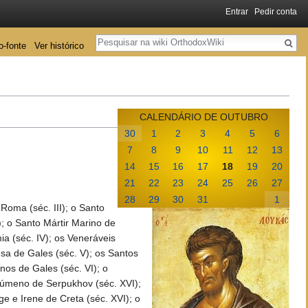
Entrar
Pedir conta
Pesquisa
o-fonte
Ver histórico
CALENDÁRIO DE OUTUBRO
30
1
2
3
4
5
6
7
8
9
10
11
12
13
14
15
16
17
18
19
20
21
22
23
24
25
26
27
28
29
30
31
1
Roma (séc. III); o Santo
); o Santo Mártir Marino de
a (séc. IV); os Veneráveis
sa de Gales (séc. V); os Santos
os de Gales (séc. VI); o
egúmeno de Serpukhov (séc. XVI);
ge e Irene de Creta (séc. XVI); o