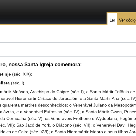
Ler
Ver códig
bro
, nossa Santa Igreja comemora:
etinje
(séc. XIX);
lista
(séc. I).
r Mnáson, Arcebispo do Chipre (séc. I); a Santa Mártir Trifônia de 
Venerável Hieromártir Ciríaco de Jerusalém e a Santa Mártir Ana (séc. IV
os quarenta mártires desconhecidos; o Venerável Juliano da Mesopotâmi
rita, e a Venerável Eufrosina (séc. IV); a Santa Mártir Gwen, Prince
a Cornualha (séc. V); os Veneráveis Frotheno e Wyddelana, Hegúmen
éc. VII); São Jacó de York, o Diácono (séc. VII); o Venerável Davi, H
oles de Cairo (séc. XVI); o Santo Hieromártir Isidoro e seus filhos Jor