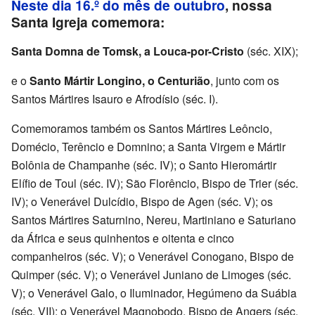
Neste dia 16.º do mês de outubro
, nossa
Santa Igreja comemora:
Santa Domna de Tomsk, a Louca-por-Cristo
(séc. XIX);
e o
Santo Mártir Longino, o Centurião
, junto com os
Santos Mártires Isauro e Afrodísio (séc. I).
Comemoramos também os Santos Mártires Leôncio,
Domécio, Terêncio e Domnino; a Santa Virgem e Mártir
Bolônia de Champanhe (séc. IV); o Santo Hieromártir
Elífio de Toul (séc. IV); São Florêncio, Bispo de Trier (séc.
IV); o Venerável Dulcídio, Bispo de Agen (séc. V); os
Santos Mártires Saturnino, Nereu, Martiniano e Saturiano
da África e seus quinhentos e oitenta e cinco
companheiros (séc. V); o Venerável Conogano, Bispo de
Quimper (séc. V); o Venerável Juniano de Limoges (séc.
V); o Venerável Galo, o Iluminador, Hegúmeno da Suábia
(séc. VII); o Venerável Magnobodo, Bispo de Angers (séc.