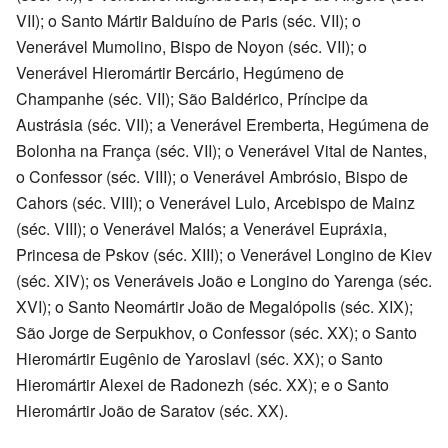
VII); o Santo Mártir Balduíno de Paris (séc. VII); o
Venerável Mumolino, Bispo de Noyon (séc. VII); o
Venerável Hieromártir Bercário, Hegúmeno de
Champanhe (séc. VII); São Baldérico, Príncipe da
Austrásia (séc. VII); a Venerável Eremberta, Hegúmena de
Bolonha na França (séc. VII); o Venerável Vital de Nantes,
o Confessor (séc. VIII); o Venerável Ambrósio, Bispo de
Cahors (séc. VIII); o Venerável Lulo, Arcebispo de Mainz
(séc. VIII); o Venerável Malós; a Venerável Eupráxia,
Princesa de Pskov (séc. XIII); o Venerável Longino de Kiev
(séc. XIV); os Veneráveis João e Longino do Yarenga (séc.
XVI); o Santo Neomártir João de Megalópolis (séc. XIX);
São Jorge de Serpukhov, o Confessor (séc. XX); o Santo
Hieromártir Eugênio de Yaroslavl (séc. XX); o Santo
Hieromártir Alexei de Radonezh (séc. XX); e o Santo
Hieromártir João de Saratov (séc. XX).