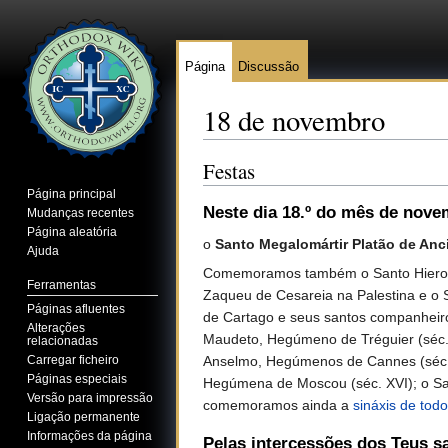
Página
Discussão
18 de novembro
Ir para:
navegação
,
pesquisa
Festas
Página principal
Neste dia 18.º do mês de nov
Mudanças recentes
Página aleatória
o
Santo Megalomártir Platão de Anc
Ajuda
Comemoramos também o Santo Hieromárt
Ferramentas
Zaqueu de Cesareia na Palestina e o Sa
Páginas afluentes
de Cartago e seus santos companheiro
Alterações
Maudeto, Hegúmeno de Tréguier (séc. 
relacionadas
Anselmo, Hegúmenos de Cannes (séc. VI
Carregar ficheiro
Páginas especiais
Hegúmena de Moscou (séc. XVI); o Sant
Versão para impressão
comemoramos ainda a
sináxis de tod
Ligação permanente
Informações da página
Pelas intercessões dos Teus s