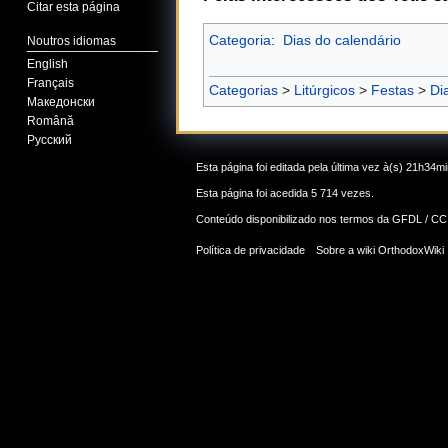
Citar esta página
Categoria
:
Dias do calendário
Noutros idiomas
English
Français
Categorias
>
Litúrgicos
>
Festas
>
Di
Македонски
Română
Русский
Esta página foi editada pela última vez à(s) 21h34m
Esta página foi acedida 5 714 vezes.
Conteúdo disponibilizado nos termos da
GFDL / CC
Política de privacidade
Sobre a wiki OrthodoxWiki