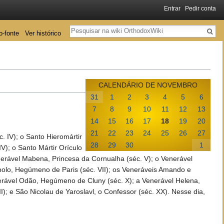
Entrar
Pedir conta
Pesquisa
o-fonte
Ver histórico
CALENDÁRIO DE NOVEMBRO
31
1
2
3
4
5
6
7
8
9
10
11
12
13
14
15
16
17
18
19
20
21
22
23
24
25
26
27
 IV); o Santo Hieromártir
28
29
30
1
V); o Santo Mártir Orículo
erável Mabena, Princesa da Cornualha (séc. V); o Venerável
olo, Hegúmeno de Paris (séc. VII); os Veneráveis Amando e
nerável Odão, Hegúmeno de Cluny (séc. X); a Venerável Helena,
; e São Nicolau de Yaroslavl, o Confessor (séc. XX). Nesse dia,