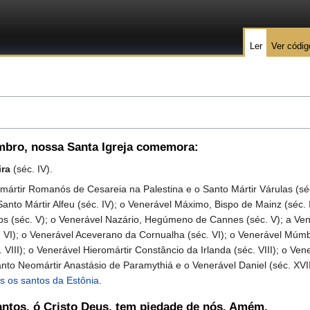
Ler
Ver códig
embro
, nossa Santa Igreja comemora:
ira
(séc. IV).
ir Romanós de Cesareia na Palestina e o Santo Mártir Várulas (séc.
nto Mártir Alfeu (séc. IV); o Venerável Máximo, Bispo de Mainz (séc. I
s (séc. V); o Venerável Nazário, Hegúmeno de Cannes (séc. V); a Ven
VI); o Venerável Aceverano da Cornualha (séc. VI); o Venerável Múmb
II); o Venerável Hieromártir Constâncio da Irlanda (séc. VIII); o Ve
o Neomártir Anastásio de Paramythiá e o Venerável Daniel (séc. XVIII)
os os santos da Estônia
.
antos, ó Cristo Deus, tem piedade de nós. Amém.