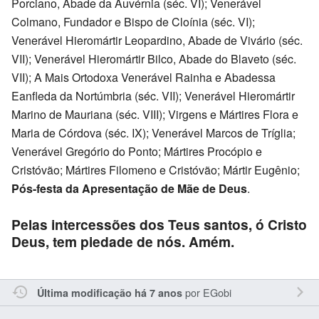
Porciano, Abade da Auvérnia (séc. VI); Venerável
Colmano, Fundador e Bispo de Cloínia (séc. VI);
Venerável Hieromártir Leopardino, Abade de Vivário (séc.
VII); Venerável Hieromártir Bilco, Abade do Blaveto (séc.
VII); A Mais Ortodoxa Venerável Rainha e Abadessa
Eanfleda da Nortúmbria (séc. VII); Venerável Hieromártir
Marino de Mauriana (séc. VIII); Virgens e Mártires Flora e
Maria de Córdova (séc. IX); Venerável Marcos de Tríglia;
Venerável Gregório do Ponto; Mártires Procópio e
Cristóvão; Mártires Filomeno e Cristóvão; Mártir Eugênio;
Pós-festa da Apresentação de Mãe de Deus
.
Pelas intercessões dos Teus santos, ó Cristo
Deus, tem piedade de nós. Amém.
por
EGobi
Última modificação há 7 anos