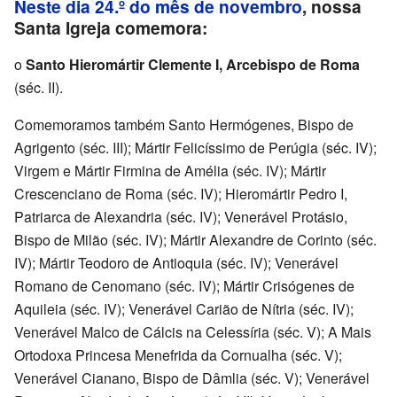
Neste dia 24.º do mês de novembro
, nossa
Santa Igreja comemora:
o
Santo Hieromártir Clemente I, Arcebispo de Roma
(séc. II).
Comemoramos também Santo Hermógenes, Bispo de
Agrigento (séc. III); Mártir Felicíssimo de Perúgia (séc. IV);
Virgem e Mártir Firmina de Amélia (séc. IV); Mártir
Crescenciano de Roma (séc. IV); Hieromártir Pedro I,
Patriarca de Alexandria (séc. IV); Venerável Protásio,
Bispo de Milão (séc. IV); Mártir Alexandre de Corinto (séc.
IV); Mártir Teodoro de Antioquia (séc. IV); Venerável
Romano de Cenomano (séc. IV); Mártir Crisógenes de
Aquileia (séc. IV); Venerável Carião de Nítria (séc. IV);
Venerável Malco de Cálcis na Celessíria (séc. V); A Mais
Ortodoxa Princesa Menefrida da Cornualha (séc. V);
Venerável Cianano, Bispo de Dâmlia (séc. V); Venerável