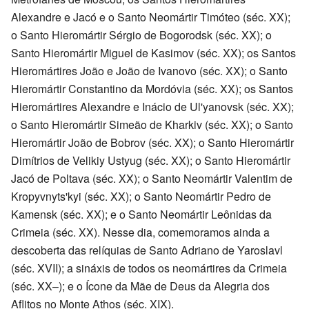
Alexandre e Jacó e o Santo Neomártir Timóteo (séc. XX);
o Santo Hieromártir Sérgio de Bogorodsk (séc. XX); o
Santo Hieromártir Miguel de Kasimov (séc. XX); os Santos
Hieromártires João e João de Ivanovo (séc. XX); o Santo
Hieromártir Constantino da Mordóvia (séc. XX); os Santos
Hieromártires Alexandre e Inácio de Ul'yanovsk (séc. XX);
o Santo Hieromártir Simeão de Kharkiv (séc. XX); o Santo
Hieromártir João de Bobrov (séc. XX); o Santo Hieromártir
Dimítrios de Velikiy Ustyug (séc. XX); o Santo Hieromártir
Jacó de Poltava (séc. XX); o Santo Neomártir Valentim de
Kropyvnyts'kyi (séc. XX); o Santo Neomártir Pedro de
Kamensk (séc. XX); e o Santo Neomártir Leônidas da
Crimeia (séc. XX). Nesse dia, comemoramos ainda a
descoberta das relíquias de Santo Adriano de Yaroslavl
(séc. XVII); a sináxis de todos os neomártires da Crimeia
(séc. XX–); e o Ícone da Mãe de Deus da Alegria dos
Aflitos no Monte Athos (séc. XIX).