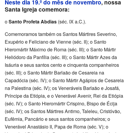
Neste dia 19.º do mês de novembro
, nossa
Santa Igreja comemora:
o
Santo Profeta Abdias
(séc. IX a.C.).
Comemoramos também os Santos Mártires Severino,
Exupério e Feliciano de Vienne (séc. II); o Santo
Hieromártir Máximo de Roma (séc. III); o Santo Mártir
Heliódoro da Panfília (séc. III); o Santo Mártir Azes da
Isáuria e seus santos cento e cinquenta companheiros
(séc. III); o Santo Mártir Barlaão de Cesareia na
Capadócia (séc. IV); o Santo Mártir Agápios de Cesareia
na Palestina (séc. IV); os Veneráveis Barlaão e Josafá,
Príncipe da Etiópia, e o Venerável Avenir, Rei da Etiópia
(séc. IV); o Santo Hieromártir Crispino, Bispo de Écija
(séc. IV); os Santos Mártires Antimo, Taleleu, Cristóvão,
Eufêmia, Pancário e seus santos companheiros; o
Venerável Anastásio II, Papa de Roma (séc. V); o