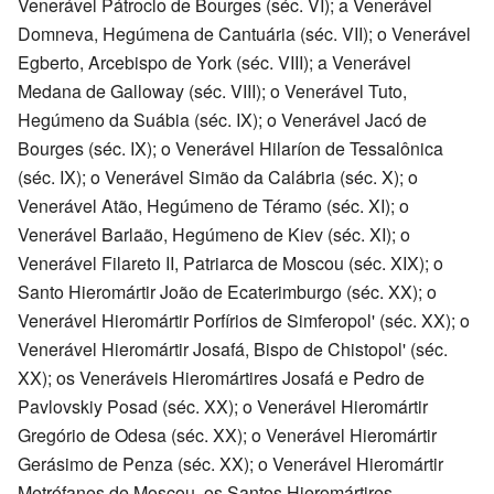
Venerável Pátroclo de Bourges (séc. VI); a Venerável
Domneva, Hegúmena de Cantuária (séc. VII); o Venerável
Egberto, Arcebispo de York (séc. VIII); a Venerável
Medana de Galloway (séc. VIII); o Venerável Tuto,
Hegúmeno da Suábia (séc. IX); o Venerável Jacó de
Bourges (séc. IX); o Venerável Hilaríon de Tessalônica
(séc. IX); o Venerável Simão da Calábria (séc. X); o
Venerável Atão, Hegúmeno de Téramo (séc. XI); o
Venerável Barlaão, Hegúmeno de Kiev (séc. XI); o
Venerável Filareto II, Patriarca de Moscou (séc. XIX); o
Santo Hieromártir João de Ecaterimburgo (séc. XX); o
Venerável Hieromártir Porfírios de Simferopol' (séc. XX); o
Venerável Hieromártir Josafá, Bispo de Chistopol' (séc.
XX); os Veneráveis Hieromártires Josafá e Pedro de
Pavlovskiy Posad (séc. XX); o Venerável Hieromártir
Gregório de Odesa (séc. XX); o Venerável Hieromártir
Gerásimo de Penza (séc. XX); o Venerável Hieromártir
Metrófanes de Moscou, os Santos Hieromártires