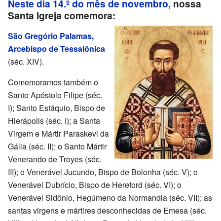
Neste dia 14.º do mês de novembro
, nossa
Santa Igreja comemora:
São Gregório Palamas,
Arcebispo de Tessalônica
(séc. XIV).
Comemoramos também o
Santo Apóstolo Filipe (séc.
I); Santo Estáquio, Bispo de
Hierápolis (séc. I); a Santa
Virgem e Mártir Paraskevi da
Gália (séc. II); o Santo Mártir
Venerando de Troyes (séc.
III); o Venerável Jucundo, Bispo de Bolonha (séc. V); o
Venerável Dubrício, Bispo de Hereford (séc. VI); o
Venerável Sidônio, Hegúmeno da Normandia (séc. VII); as
santas virgens e mártires desconhecidas de Emesa (séc.