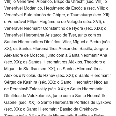
VIII); o Venerável Albérico, Bispo de Utrecht (séc. VIII); o
Venerável Modânico, Hegúmeno da Escócia (séc. VIII); o
Venerável Eufemianós do Chipre, o Taumaturgo (séc. XII);
o Venerável Filipe, Hegúmeno de Vologda (séc. XVI); o
Venerável Neomártir Constantino de Hydra (séc. XIX); o
Venerável Hieromártir Aristarco de Tver, junto com os
Santos Hieromártires Dimítrios, Vitor, Miguel e Pedro (séc.
XX); os Santos Hieromártires Alexandre, Basílio, Jorge e
Alexandre de Moscou, junto com a Santa Neomártir Ana
(séc. XX); os Santos Hieromártires Aléxios, Theodoro e
Miguel de Staritsa (séc. XX); os Santos Hieromártires
Aléxios e Nicolau de Rzhev (séc. XX); o Santo Hieromártir
Sérgio de Kashira (séc. XX); o Santo Hieromártir Nicolau
de Pereslavl'-Zalesskiy (séc. XX); o Santo Hieromártir
Dimítrios de Volokolamsk, junto com o Santo Neomártir
Gabriel (séc. XX); o Santo Hieromártir Porfírios de Lyskovo
(séc. XX); o Santo Hieromártir Basílio de Orekhovo-
Zuyevo (séc. XX); o Santo Hieromártir Basílio de Pskov