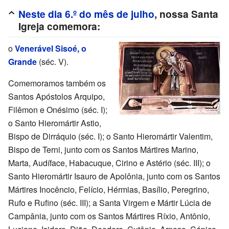
Neste dia 6.º do mês de julho
, nossa Santa
Igreja comemora:
o
Venerável Sisoé, o
Grande
(séc. V).
Comemoramos também os
Santos Apóstolos Arquipo,
Filêmon e Onésimo (séc. I);
o Santo Hieromártir Astio,
Bispo de Dirráquio (séc. I); o Santo Hieromártir Valentim,
Bispo de Terni, junto com os Santos Mártires Marino,
Marta, Audíface, Habacuque, Cirino e Astério (séc. III); o
Santo Hieromártir Isauro de Apolônia, junto com os Santos
Mártires Inocêncio, Felício, Hérmias, Basílio, Peregrino,
Rufo e Rufino (séc. III); a Santa Virgem e Mártir Lúcia de
Campânia, junto com os Santos Mártires Ríxio, Antônio,