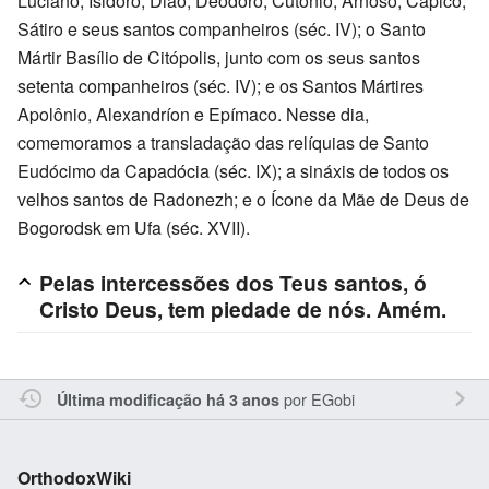
Luciano, Isidoro, Dião, Deodoro, Cutônio, Arnoso, Cápico,
Sátiro e seus santos companheiros (séc. IV); o Santo
Mártir Basílio de Citópolis, junto com os seus santos
setenta companheiros (séc. IV); e os Santos Mártires
Apolônio, Alexandríon e Epímaco. Nesse dia,
comemoramos a transladação das relíquias de Santo
Eudócimo da Capadócia (séc. IX); a sináxis de todos os
velhos santos de Radonezh; e o Ícone da Mãe de Deus de
Bogorodsk em Ufa (séc. XVII).
Pelas intercessões dos Teus santos, ó
Cristo Deus, tem piedade de nós. Amém.
por
EGobi
Última modificação há 3 anos
OrthodoxWiki