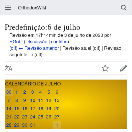
OrthodoxWiki
Predefinição:6 de julho
Revisão em 17h14min de 3 de julho de 2023 por
EGobi
(
Discussão
|
contribs
)
(
dif
)
← Revisão anterior
| Revisão atual (dif) | Revisão
seguinte → (dif)
CALENDÁRIO DE JULHO
30
1
2
3
4
5
6
7
8
9
10
11
12
13
14
15
16
17
18
19
20
21
22
23
24
25
26
27
28
29
30
31
1