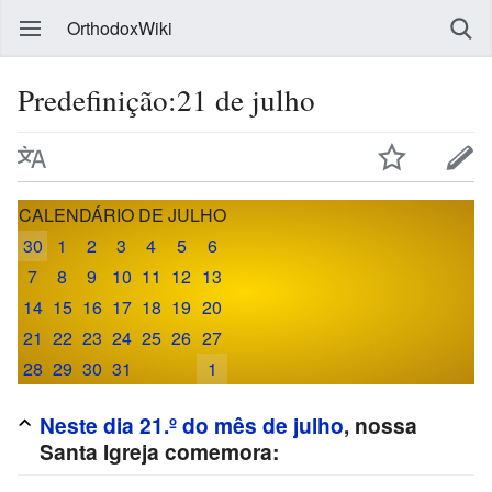
OrthodoxWiki
Predefinição:21 de julho
CALENDÁRIO DE JULHO
30
1
2
3
4
5
6
7
8
9
10
11
12
13
14
15
16
17
18
19
20
21
22
23
24
25
26
27
28
29
30
31
1
Neste dia 21.º do mês de julho
, nossa
Santa Igreja comemora: