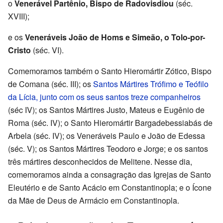
o
Venerável Partênio, Bispo de Radovisdiou
(séc.
XVIII);
e os
Veneráveis João de Homs e Simeão, o Tolo-por-
Cristo
(séc. VI).
Comemoramos também o Santo Hieromártir Zótico, Bispo
de Comana (séc. III); os
Santos Mártires Trófimo e Teófilo
da Lícia, junto com os seus santos treze companheiros
(séc IV); os Santos Mártires Justo, Mateus e Eugênio de
Roma (séc. IV); o Santo Hieromártir Bargadebessiabás de
Arbela (séc. IV); os Veneráveis Paulo e João de Edessa
(séc. V); os Santos Mártires Teodoro e Jorge; e os santos
três mártires desconhecidos de Melitene. Nesse dia,
comemoramos ainda a consagração das Igrejas de Santo
Eleutério e de Santo Acácio em Constantinopla; e o Ícone
da Mãe de Deus de Armácio em Constantinopla.