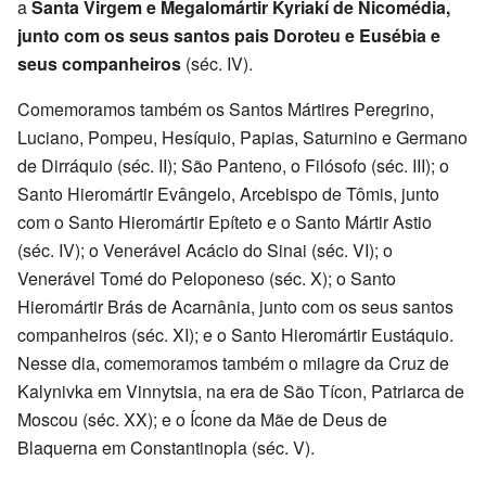
a
Santa Virgem e Megalomártir Kyriakí de Nicomédia,
junto com os seus santos pais Doroteu e Eusébia e
seus companheiros
(séc. IV).
Comemoramos também os Santos Mártires Peregrino,
Luciano, Pompeu, Hesíquio, Papias, Saturnino e Germano
de Dirráquio (séc. II); São Panteno, o Filósofo (séc. III); o
Santo Hieromártir Evângelo, Arcebispo de Tômis, junto
com o Santo Hieromártir Epíteto e o Santo Mártir Astio
(séc. IV); o Venerável Acácio do Sinai (séc. VI); o
Venerável Tomé do Peloponeso (séc. X); o Santo
Hieromártir Brás de Acarnânia, junto com os seus santos
companheiros (séc. XI); e o Santo Hieromártir Eustáquio.
Nesse dia, comemoramos também o milagre da Cruz de
Kalynivka em Vinnytsia, na era de São Tícon, Patriarca de
Moscou (séc. XX); e o Ícone da Mãe de Deus de
Blaquerna em Constantinopla (séc. V).