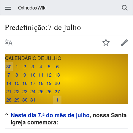
OrthodoxWiki
Predefinição:7 de julho
CALENDÁRIO DE JULHO
30
1
2
3
4
5
6
7
8
9
10
11
12
13
14
15
16
17
18
19
20
21
22
23
24
25
26
27
28
29
30
31
1
Neste dia 7.º do mês de julho
, nossa Santa
Igreja comemora: