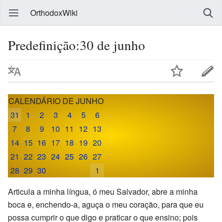
OrthodoxWiki
Predefinição:30 de junho
CALENDÁRIO DE JUNHO
31
1
2
3
4
5
6
7
8
9
10
11
12
13
14
15
16
17
18
19
20
21
22
23
24
25
26
27
28
29
30
1
Articula a minha língua, ó meu Salvador, abre a minha
boca e, enchendo-a, aguça o meu coração, para que eu
possa cumprir o que digo e praticar o que ensino; pois