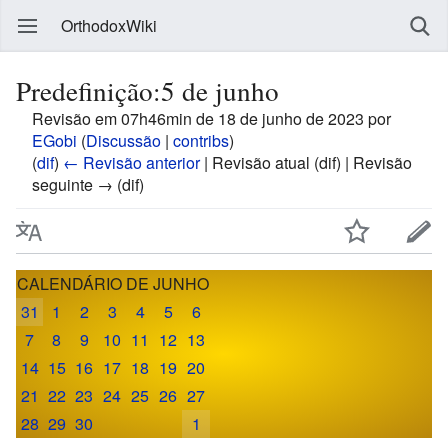
OrthodoxWiki
Predefinição:5 de junho
Revisão em 07h46min de 18 de junho de 2023 por
EGobi
(
Discussão
|
contribs
)
(
dif
)
← Revisão anterior
| Revisão atual (dif) | Revisão
seguinte → (dif)
CALENDÁRIO DE JUNHO
31
1
2
3
4
5
6
7
8
9
10
11
12
13
14
15
16
17
18
19
20
21
22
23
24
25
26
27
28
29
30
1