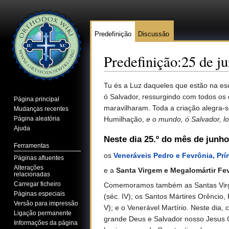
Predefinição
Discussão
Predefinição:25 de j
Ir para:
navegação
,
pesquisa
Tu és a Luz daqueles que estão na esc
ó Salvador, ressurgindo com todos os 
Página principal
maravilharam. Toda a criação alegra-s
Mudanças recentes
Página aleatória
Humilhação,
e o mundo, ó Salvador, 
Ajuda
Neste dia 25.º do mês de junh
Ferramentas
os
Veneráveis Pedro e Fevrônia, Pr
Páginas afluentes
Alterações
e a
Santa Virgem e Megalomártir Fev
relacionadas
Carregar ficheiro
Comemoramos também as Santas Virgens 
Páginas especiais
(séc. IV); os Santos Mártires Orêncio,
Versão para impressão
V); e o Venerável Martírio. Neste di
Ligação permanente
grande Deus e Salvador nosso Jesus C
Informações da página