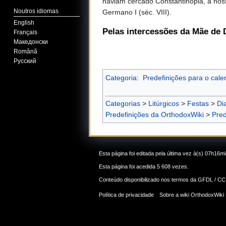
haviam cercado Constantinopla, a noss
Noutros idiomas
Germano I (séc. VIII).
English
Pelas intercessões da Mãe de 
Français
Македонски
Română
Русский
Categoria
:
Predefinições para o calen
Categorias
>
Litúrgicos
>
Festas
>
Di
Predefinições da OrthodoxWiki
>
Pred
Esta página foi editada pela última vez à(s) 07h16m
Esta página foi acedida 5 608 vezes.
Conteúdo disponibilizado nos termos da
GFDL / CC
Política de privacidade
Sobre a wiki OrthodoxWiki