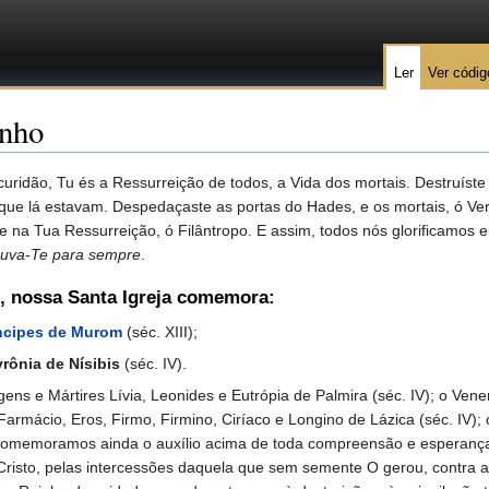
Ler
Ver códig
unho
uridão, Tu és a Ressurreição de todos, a Vida dos mortais. Destruíst
que lá estavam. Despedaçaste as portas do Hades, e os mortais, ó Ver
e na Tua Ressurreição, ó Filântropo. E assim, todos nós glorificamos
louva-Te para sempre
.
o, nossa Santa Igreja comemora:
íncipes de Murom
(séc. XIII);
rônia de Nísibis
(séc. IV).
e Mártires Lívia, Leonides e Eutrópia de Palmira (séc. IV); o Vener
 Farmácio, Eros, Firmo, Firmino, Ciríaco e Longino de Lázica (séc. IV);
a, comemoramos ainda o auxílio acima de toda compreensão e esperança
risto, pelas intercessões daquela que sem semente O gerou, contra a