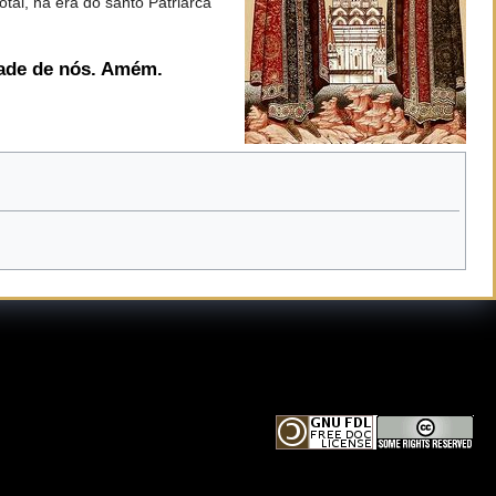
tal, na era do santo Patriarca
dade de nós. Amém.