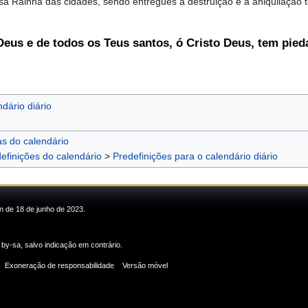
a Rainha das cidades, sendo entregues à destruição e à aniquilação to
Deus e de todos os Teus santos, ó Cristo Deus, tem pie
dário diário
as do calendário
efinições do calendário
>
Predefinições para o calendário diário
in de 18 de junho de 2023.
 by-sa
, salvo indicação em contrário.
Exoneração de responsabilidade
Versão móvel