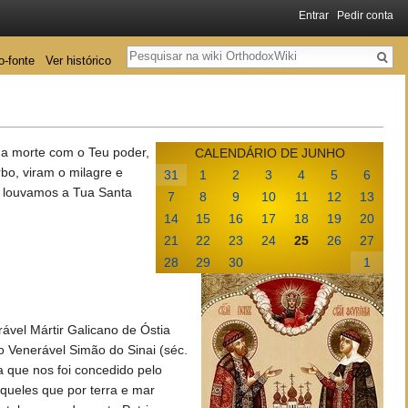
Entrar
Pedir conta
Pesquisa
o-fonte
Ver histórico
e a morte com o Teu poder,
CALENDÁRIO DE JUNHO
bo, viram o milagre e
31
1
2
3
4
5
6
 e louvamos a Tua Santa
7
8
9
10
11
12
13
14
15
16
17
18
19
20
21
22
23
24
25
26
27
28
29
30
1
ável Mártir Galicano de Óstia
 o Venerável Simão do Sinai (séc.
 que nos foi concedido pelo
queles que por terra e mar