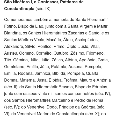
São Nicéforo I, o Confessor, Patriarca de
Constantinopla
(séc. IX).
Comemoramos também a memória do Santo Hieromártir
Fotino, Bispo de Lião, junto com a Santa Virgem e Mártir
Blandina, os Santos Hieromártires Zacarias e Santo, e os
Santos Mártires Vécio, Macário, Átalo, Asclepíades,
Alexandre, Sílvio, Pôntico, Primo, Úlpio, Justo, Vital,
Aristeu, Comino, Cornélio, Outubro, Zósimo, Filomeno,
Tito, Gêmino, Júlio, Júlia, Zótico, Albina, Apolônio, Grata,
Geminiano, Emília, Júlia, Potâmia, Ausona, Pompeia,
Emília, Rodana, Jâmnica, Biblida, Pompeia, Quarta,
Domna, Materna, Justa, Elpídia, Trófima, Maturo e Antônia
(séc. II); do Santo Hieromártir Erasmo, Bispo de Fórmias,
junto com os seus vinte mil santos companheiros (séc. IV);
dos Santos Hieromártires Marcelino e Pedro de Roma
(séc. IV); do Venerável Dodo, Príncipe da Geórgia (séc.
VI); do Venerável Marino de Constantinopla (séc. X); do