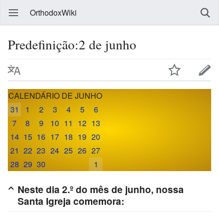
OrthodoxWiki
Predefinição:2 de junho
CALENDÁRIO DE JUNHO
31
1
2
3
4
5
6
7
8
9
10
11
12
13
14
15
16
17
18
19
20
21
22
23
24
25
26
27
28
29
30
1
Neste dia 2.º do mês de junho, nossa
Santa Igreja comemora: