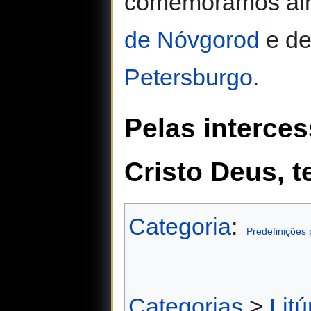
comemoramos ain
de Nóvgorod
e d
Petersburgo
.
Pelas interce
Cristo Deus, 
Categoria
:
Predefinições 
Categorias
>
Litú