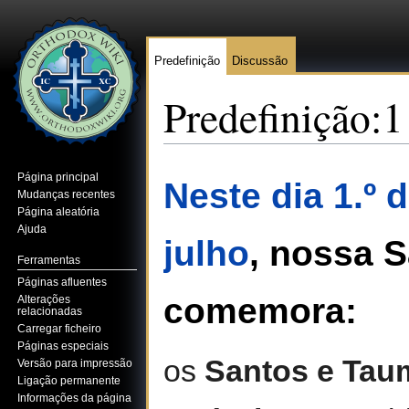
Predefinição
Discussão
Predefinição:1
Ir para:
navegação
,
pesquisa
Página principal
Neste dia 1.º 
Mudanças recentes
Página aleatória
Ajuda
julho
, nossa S
Ferramentas
Páginas afluentes
comemora:
Alterações
relacionadas
Carregar ficheiro
Páginas especiais
os
Santos e Tau
Versão para impressão
Ligação permanente
Informações da página