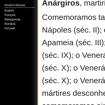
Anárgiros
, marti
Noutros idiomas
English
Comemoramos tam
Français
Македонски
Română
Nápoles (séc. II);
Русский
Apameia (séc. III)
(séc. IX); o Vene
(séc. X); o Vener
(séc. X); o Venerá
mártires desconh