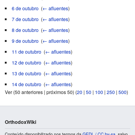
6 de outubro
‎
(
← afluentes
)
7 de outubro
‎
(
← afluentes
)
8 de outubro
‎
(
← afluentes
)
9 de outubro
‎
(
← afluentes
)
11 de outubro
‎
(
← afluentes
)
12 de outubro
‎
(
← afluentes
)
13 de outubro
‎
(
← afluentes
)
14 de outubro
‎
(
← afluentes
)
Ver (50 anteriores | próximos 50) (
20
|
50
|
100
|
250
|
500
)
OrthodoxWiki
Conteúdo disponibilizado nos termos da
GFDL / CC by-sa
, salvo