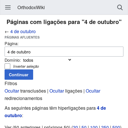
OrthodoxWiki
Páginas com ligações para "4 de outubro"
←
4 de outubro
PÁGINAS AFLUENTES
Página:
Domínio:
Inverter seleção
Filtros
Ocultar
transclusões |
Ocultar
ligações |
Ocultar
redirecionamentos
As seguintes páginas têm hiperligações para
4 de
outubro
:
Ver (50 anteriores | próximos 50) (
20
|
50
|
100
|
250
|
500
)