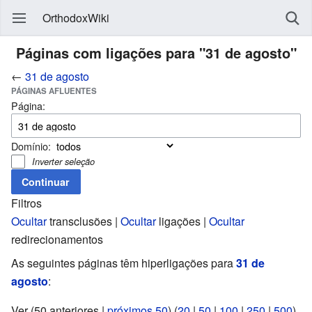
OrthodoxWiki
Páginas com ligações para "31 de agosto"
←
31 de agosto
PÁGINAS AFLUENTES
Página:
Domínio:
Inverter seleção
Filtros
Ocultar
transclusões |
Ocultar
ligações |
Ocultar
redirecionamentos
As seguintes páginas têm hiperligações para
31 de
agosto
:
Ver (50 anteriores |
próximos 50
) (
20
|
50
|
100
|
250
|
500
)