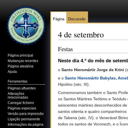
Página
Discussão
4 de setembro
Ir para:
navegação
,
pesquisa
Festas
Página principal
Neste dia 4.º do mês de setem
Mudanças recentes
Página aleatória
o
Santo Hieromártir Jorge de Krini
(s
Ajuda
e o
Santo Hieromártir Babylas, Arce
Ferramentas
Hipolino (séc. III).
Páginas afluentes
Comemoramos também o Santo Profeta M
Alterações
relacionadas
os Santos Mártires Teótimo e Teódulo e
Carregar ficheiro
seiscentos mártires desconhecidos de N
Páginas especiais
santos oitenta e quatro companheiros 
Versão para impressão
de Tabena (séc. IV); o Venerável Birin
Ligação permanente
todos os santos de Voronezh, e o Ícon
Informações da página