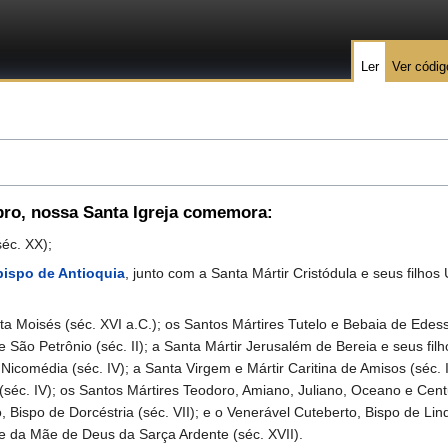
Ler
Ver códig
bro
, nossa Santa Igreja comemora:
éc. XX);
bispo de Antioquia
, junto com a Santa Mártir Cristódula e seus filhos 
oisés (séc. XVI a.C.); os Santos Mártires Tutelo e Bebaia de Edessa 
 São Petrônio (séc. II); a Santa Mártir Jerusalém de Bereia e seus filh
icomédia (séc. IV); a Santa Virgem e Mártir Caritina de Amisos (séc. 
(séc. IV); os Santos Mártires Teodoro, Amiano, Juliano, Oceano e Cen
o, Bispo de Dorcéstria (séc. VII); e o Venerável Cuteberto, Bispo de L
e da Mãe de Deus da Sarça Ardente (séc. XVII).