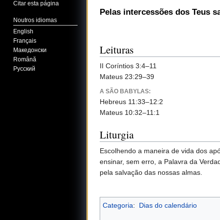
Citar esta página
Pelas intercessões dos Teus s
Noutros idiomas
English
Français
Leituras
Македонски
Română
II Coríntios 3:4–11
Русский
Mateus 23:29–39
A SÃO BABYLAS:
Hebreus 11:33–12:2
Mateus 10:32–11:1
Liturgia
Escolhendo a maneira de vida dos após
ensinar, sem erro, a Palavra da Verda
pela salvação das nossas almas.
Categoria
:
Dias do calendário