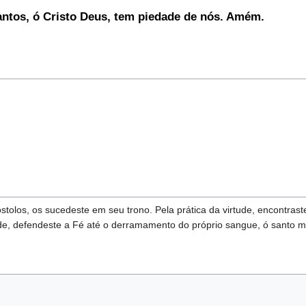
antos, ó Cristo Deus, tem piedade de nós. Amém.
tolos, os sucedeste em seu trono. Pela prática da virtude, encontras
de, defendeste a Fé até o derramamento do próprio sangue, ó santo má