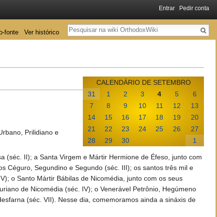
Entrar
Pedir conta
Pesquisa
o-fonte
Ver histórico
CALENDÁRIO DE SETEMBRO
31
1
2
3
4
5
6
7
8
9
10
11
12
13
14
15
16
17
18
19
20
21
22
23
24
25
26
27
Urbano, Prilidiano e
28
29
30
1
(séc. II); a Santa Virgem e Mártir Hermione de Éfeso, junto com
os Céguro, Segundino e Segundo (séc. III); os santos três mil e
IV); o Santo Mártir Bábilas de Nicomédia, junto com os seus
turiano de Nicomédia (séc. IV); o Venerável Petrônio, Hegúmeno
indesfarna (séc. VII). Nesse dia, comemoramos ainda a sináxis de