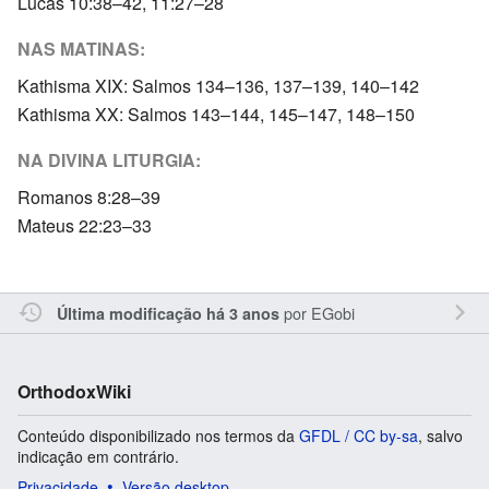
Lucas 10:38–42, 11:27–28
NAS MATINAS:
Kathisma XIX: Salmos 134–136, 137–139, 140–142
Kathisma XX: Salmos 143–144, 145–147, 148–150
NA DIVINA LITURGIA:
Romanos 8:28–39
Mateus 22:23–33
por
EGobi
Última modificação há 3 anos
OrthodoxWiki
Conteúdo disponibilizado nos termos da
GFDL / CC by-sa
, salvo
indicação em contrário.
Privacidade
Versão desktop