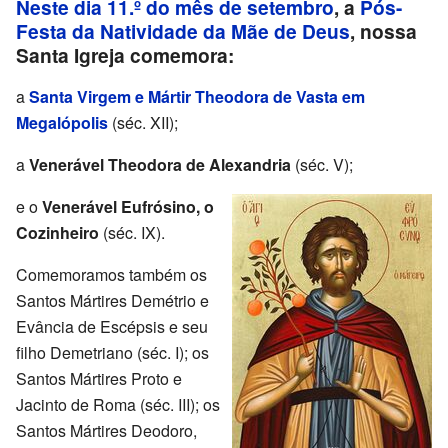
Neste dia 11.º do mês de setembro
, a
Pós-
Festa da Natividade da Mãe de Deus
, nossa
Santa Igreja comemora:
a
Santa Virgem e Mártir Theodora de Vasta em
Megalópolis
(séc. XII);
a
Venerável Theodora de Alexandria
(séc. V);
e o
Venerável Eufrósino, o
Cozinheiro
(séc. IX).
Comemoramos também os
Santos Mártires Demétrio e
Evância de Escépsis e seu
filho Demetriano (séc. I); os
Santos Mártires Proto e
Jacinto de Roma (séc. III); os
Santos Mártires Deodoro,