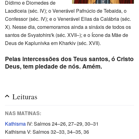
Dídimo e Diomedes de
Laodiceia (séc. IV); o Venerável Pafnúcio de Tebaida, o
Confessor (séc. IV); e o Venerável Elias da Calábria (séc.
X). Nesse dia, comemoramos ainda a sináxis de todos os
santos de Svyatohirs'k (séc. XVII–); e o Ícone da Mãe de
Deus de Kaplunivka em Kharkiv (séc. XVII).
Pelas intercessões dos Teus santos, ó Cristo
Deus, tem piedade de nós. Amém.
Leituras
NAS MATINAS:
Kathisma
IV: Salmos 24–26, 27–29, 30–31
Kathisma V: Salmos 32–33, 34–35, 36