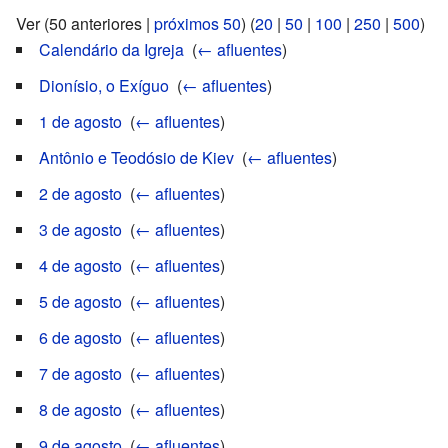
Ver (50 anteriores |
próximos 50
) (
20
|
50
|
100
|
250
|
500
)
Calendário da Igreja
‎
(
← afluentes
)
Dionísio, o Exíguo
‎
(
← afluentes
)
1 de agosto
‎
(
← afluentes
)
Antônio e Teodósio de Kiev
‎
(
← afluentes
)
2 de agosto
‎
(
← afluentes
)
3 de agosto
‎
(
← afluentes
)
4 de agosto
‎
(
← afluentes
)
5 de agosto
‎
(
← afluentes
)
6 de agosto
‎
(
← afluentes
)
7 de agosto
‎
(
← afluentes
)
8 de agosto
‎
(
← afluentes
)
9 de agosto
‎
(
← afluentes
)