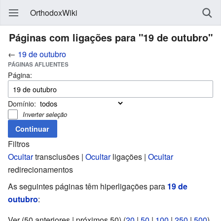
OrthodoxWiki
Páginas com ligações para "19 de outubro"
←
19 de outubro
PÁGINAS AFLUENTES
Página:
Domínio:
Inverter seleção
Filtros
Ocultar
transclusões |
Ocultar
ligações |
Ocultar
redirecionamentos
As seguintes páginas têm hiperligações para
19 de
outubro
:
Ver (50 anteriores | próximos 50) (
20
|
50
|
100
|
250
|
500
)