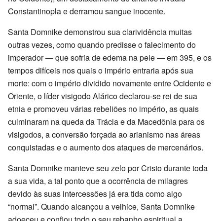
Constantinopla e derramou sangue inocente.
Santa Domnike demonstrou sua clarividência muitas
outras vezes, como quando predisse o falecimento do
imperador — que sofria de edema na pele — em 395, e os
tempos difíceis nos quais o império entraria após sua
morte: com o império dividido novamente entre Ocidente e
Oriente, o líder visigodo Alárico declarou-se rei de sua
etnia e promoveu várias rebeliões no império, as quais
culminaram na queda da Trácia e da Macedônia para os
visigodos, a conversão forçada ao arianismo nas áreas
conquistadas e o aumento dos ataques de mercenários.
Santa Domnike manteve seu zelo por Cristo durante toda
a sua vida, a tal ponto que a ocorrência de milagres
devido às suas intercessões já era tida como algo
“normal”. Quando alcançou a velhice, Santa Domnike
adoeceu e confiou todo o seu rebanho espiritual a