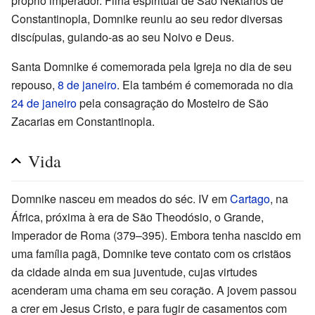
próprio imperador. Filha espiritual de São Nektários de
Constantinopla, Domnike reuniu ao seu redor diversas
discípulas, guiando-as ao seu Noivo e Deus.
Santa Domnike é comemorada pela Igreja no dia de seu
repouso,
8 de janeiro
. Ela também é comemorada no dia
24 de janeiro
pela consagração do Mosteiro de São
Zacarias em Constantinopla.
Vida
Domnike nasceu em meados do séc. IV em
Cartago
, na
África, próxima à era de São Theodósio, o Grande,
Imperador de Roma (379–395). Embora tenha nascido em
uma família pagã, Domnike teve contato com os cristãos
da cidade ainda em sua juventude, cujas virtudes
acenderam uma chama em seu coração. A jovem passou
a crer em Jesus Cristo, e para fugir de casamentos com