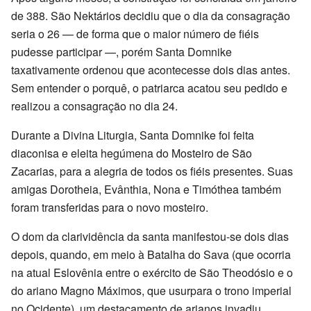
de 388. São Nektários decidiu que o dia da consagração
seria o 26 — de forma que o maior número de fiéis
pudesse participar —, porém Santa Domnike
taxativamente ordenou que acontecesse dois dias antes.
Sem entender o porquê, o patriarca acatou seu pedido e
realizou a consagração no dia 24.
Durante a Divina Liturgia, Santa Domnike foi feita
diaconisa e eleita hegúmena do Mosteiro de São
Zacarias, para a alegria de todos os fiéis presentes. Suas
amigas Dorotheia, Evânthia, Nona e Timóthea também
foram transferidas para o novo mosteiro.
O dom da clarividência da santa manifestou-se dois dias
depois, quando, em meio à Batalha do Sava (que ocorria
na atual Eslovênia entre o exército de São Theodósio e o
do ariano Magno Máximos, que usurpara o trono imperial
no Ocidente), um destacamento de arianos invadiu