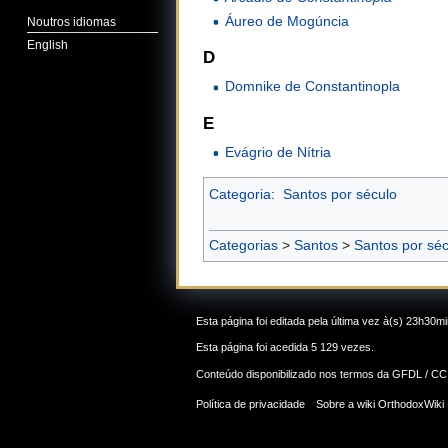
Áureo de Mogúncia
Noutros idiomas
English
D
Domnike de Constantinopla
E
Evágrio de Nítria
Categoria
:
Santos por século
Categorias
>
Santos
>
Santos por séc
Esta página foi editada pela última vez à(s) 23h30mi
Esta página foi acedida 5 129 vezes.
Conteúdo disponibilizado nos termos da
GFDL / CC
Política de privacidade
Sobre a wiki OrthodoxWiki