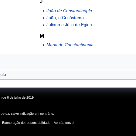
J
João de Constantinopla
João, o Crisóstomo
Juliano e Júlio de Egina
M
Maria de Constantinopla
ulo
n de 6 de julho de 2019.
 by-sa
, salvo indicação em contrário.
Exoneração de responsabilidade
Versão móvel