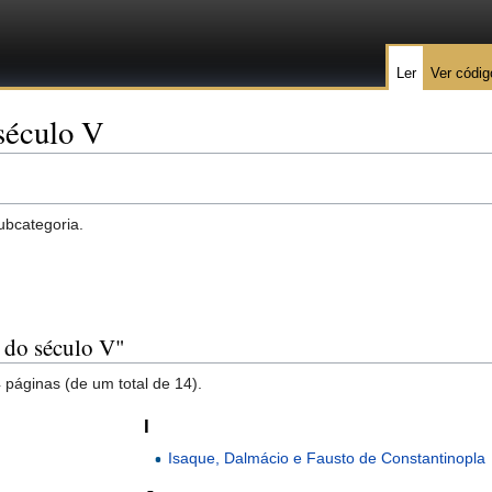
Ler
Ver códig
século V
ubcategoria.
s do século V"
 páginas (de um total de 14).
I
Isaque, Dalmácio e Fausto de Constantinopla