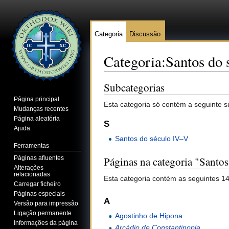
Categoria
Discussão
Categoria:Santos do 
Ir para:
navegação
,
pesquisa
Subcategorias
Página principal
Esta categoria só contém a seguinte s
Mudanças recentes
Página aleatória
S
Ajuda
Santos do século IV–V
Ferramentas
Páginas afluentes
Páginas na categoria "Santo
Alterações
relacionadas
Esta categoria contém as seguintes 14
Carregar ficheiro
Páginas especiais
A
Versão para impressão
Ligação permanente
Agostinho de Hipona
Informações da página
Arcádio de Constantinopla