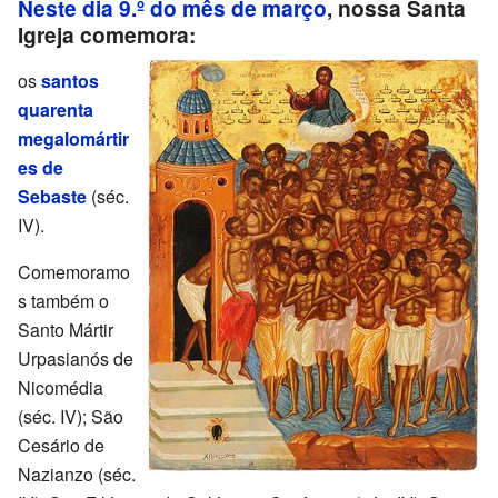
Neste dia 9.º do mês de março
, nossa Santa
Igreja comemora:
os
santos
quarenta
megalomártir
es de
Sebaste
(séc.
IV).
Comemoramo
s também o
Santo Mártir
Urpasianós de
Nicomédia
(séc. IV); São
Cesário de
Nazianzo (séc.