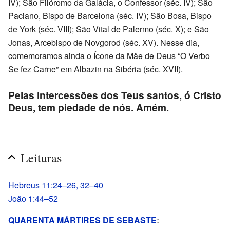
IV); São Filóromo da Galácia, o Confessor (séc. IV); São
Paciano, Bispo de Barcelona (séc. IV); São Bosa, Bispo
de York (séc. VIII); São Vital de Palermo (séc. X); e São
Jonas, Arcebispo de Novgorod (séc. XV). Nesse dia,
comemoramos ainda o Ícone da Mãe de Deus “O Verbo
Se fez Carne” em Albazin na Sibéria (séc. XVII).
Pelas intercessões dos Teus santos, ó Cristo
Deus, tem piedade de nós. Amém.
Leituras
Hebreus 11:24–26, 32–40
João 1:44–52
QUARENTA MÁRTIRES DE SEBASTE
: