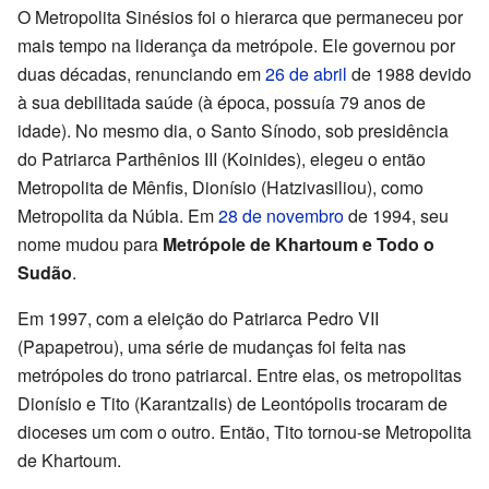
O Metropolita Sinésios foi o hierarca que permaneceu por
mais tempo na liderança da metrópole. Ele governou por
duas décadas, renunciando em
26 de abril
de 1988 devido
à sua debilitada saúde (à época, possuía 79 anos de
idade). No mesmo dia, o Santo Sínodo, sob presidência
do Patriarca Parthênios III (Koinides), elegeu o então
Metropolita de Mênfis, Dionísio (Hatzivasiliou), como
Metropolita da Núbia. Em
28 de novembro
de 1994, seu
nome mudou para
Metrópole de Khartoum e Todo o
Sudão
.
Em 1997, com a eleição do Patriarca Pedro VII
(Papapetrou), uma série de mudanças foi feita nas
metrópoles do trono patriarcal. Entre elas, os metropolitas
Dionísio e Tito (Karantzalis) de Leontópolis trocaram de
dioceses um com o outro. Então, Tito tornou-se Metropolita
de Khartoum.