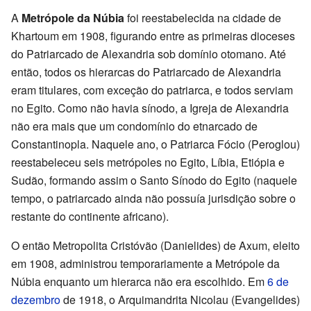
A
Metrópole da Núbia
foi reestabelecida na cidade de
Khartoum em 1908, figurando entre as primeiras dioceses
do Patriarcado de Alexandria sob domínio otomano. Até
então, todos os hierarcas do Patriarcado de Alexandria
eram titulares, com exceção do patriarca, e todos serviam
no Egito. Como não havia sínodo, a Igreja de Alexandria
não era mais que um condomínio do etnarcado de
Constantinopla. Naquele ano, o Patriarca Fócio (Peroglou)
reestabeleceu seis metrópoles no Egito, Líbia, Etiópia e
Sudão, formando assim o Santo Sínodo do Egito (naquele
tempo, o patriarcado ainda não possuía jurisdição sobre o
restante do continente africano).
O então Metropolita Cristóvão (Danielides) de Axum, eleito
em 1908, administrou temporariamente a Metrópole da
Núbia enquanto um hierarca não era escolhido. Em
6 de
dezembro
de 1918, o Arquimandrita Nicolau (Evangelides)