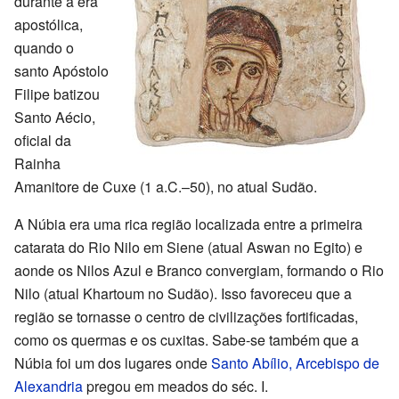
durante a era
apostólica,
quando o
santo Apóstolo
Filipe batizou
Santo Aécio,
oficial da
Rainha
Amanitore de Cuxe (1 a.C.–50), no atual Sudão.
A Núbia era uma rica região localizada entre a primeira
catarata do Rio Nilo em Siene (atual Aswan no Egito) e
aonde os Nilos Azul e Branco convergiam, formando o Rio
Nilo (atual Khartoum no Sudão). Isso favoreceu que a
região se tornasse o centro de civilizações fortificadas,
como os quermas e os cuxitas. Sabe-se também que a
Núbia foi um dos lugares onde
Santo Abílio, Arcebispo de
Alexandria
pregou em meados do séc. I.