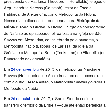
presidência do Patriarca Theodoro II (Horeftakis), elegeu o
Arquimandrita Narciso (Gammoh), reitor da Escola
Patriarcal de Alexandria, como Metropolita da Núbia.
Nesse dia, a diocese foi renomeada para
Metrópole da
Núbia e Todo o Sudão
. A Divina Liturgia da consagração
de Narciso ao episcopado foi realizada na Igreja de São
Savvas em Alexandria, concelebrada pelo patriarca, o
Metropolita Inácio (Lappas) de Larissa (da Igreja da
Grécia) e o Metropolita Bento (Tsekouras) de Filadélfia (do
Patriarcado de Jerusalém).
Em
24 de novembro
de 2015, os metropolitas Narciso e
Savvas (Heimonetos) de Accra trocaram de dioceses um
com o outro. Desde então, o Metropolita Savvas governa a
Metrópole da Núbia.
Em
26 de outubro
de 2017, o Santo Sínodo decidiu
transferir o território da Eritreia —que até então pertencia à