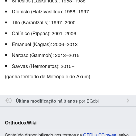
Sinésios (Laskarides): 1958–1988
Dionísio (Hatzivasiliou): 1988–1997
Tito (Karantzalis): 1997–2000
Calínico (Pippas): 2001–2006
Emanuel (Kagias): 2006–2013
Narciso (Gammoh): 2013–2015
Savvas (Heimonetos): 2015–
(ganha território da Metrópole de Axum)
por
EGobi
Última modificação há 3 anos
OrthodoxWiki
Conteúdo disponibilizado nos termos da
GFDL / CC by-sa
, salvo