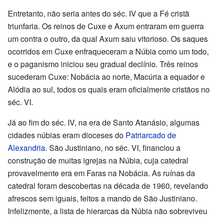
Entretanto, não seria antes do séc. IV que a Fé cristã
triunfaria. Os reinos de Cuxe e Axum entraram em guerra
um contra o outro, da qual Axum saiu vitorioso. Os saques
ocorridos em Cuxe enfraqueceram a Núbia como um todo,
e o paganismo iniciou seu gradual declínio. Três reinos
sucederam Cuxe: Nobácia ao norte, Macúria a equador e
Alódia ao sul, todos os quais eram oficialmente cristãos no
séc. VI.
Já ao fim do séc. IV, na era de Santo Atanásio, algumas
cidades núbias eram dioceses do
Patriarcado de
Alexandria
. São Justiniano, no séc. VI, financiou a
construção de muitas igrejas na Núbia, cuja catedral
provavelmente era em Faras na Nobácia. As ruínas da
catedral foram descobertas na década de 1960, revelando
afrescos sem iguais, feitos a mando de São Justiniano.
Infelizmente, a lista de hierarcas da Núbia não sobreviveu