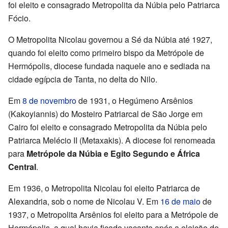
foi eleito e consagrado Metropolita da Núbia pelo Patriarca
Fócio.
O Metropolita Nicolau governou a Sé da Núbia até 1927,
quando foi eleito como primeiro bispo da Metrópole de
Hermópolis, diocese fundada naquele ano e sediada na
cidade egípcia de Tanta, no delta do Nilo.
Em
8 de novembro
de 1931, o Hegúmeno Arsênios
(Kakoyiannis) do Mosteiro Patriarcal de São Jorge em
Cairo foi eleito e consagrado Metropolita da Núbia pelo
Patriarca Melécio II (Metaxakis). A diocese foi renomeada
para
Metrópole da Núbia e Egito Segundo e África
Central
.
Em 1936, o Metropolita Nicolau foi eleito Patriarca de
Alexandria, sob o nome de Nicolau V. Em
16 de maio
de
1937, o Metropolita Arsênios foi eleito para a Metrópole de
Hermópolis, a qual havia ficado vacante após a eleição de