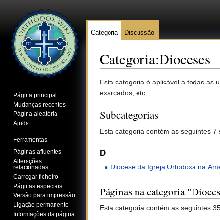
Categoria
Discussão
Categoria:Dioceses
Ir para:
navegação
,
pesquisa
Esta categoria é aplicável a todas as
exarcados, etc.
Página principal
Mudanças recentes
Subcategorias
Página aleatória
Ajuda
Esta categoria contém as seguintes 7 
Ferramentas
Páginas afluentes
D
Alterações
Diocese da Igreja Ortodoxa na Am
relacionadas
Carregar ficheiro
Páginas especiais
Páginas na categoria "Dioces
Versão para impressão
Ligação permanente
Esta categoria contém as seguintes 35
Informações da página