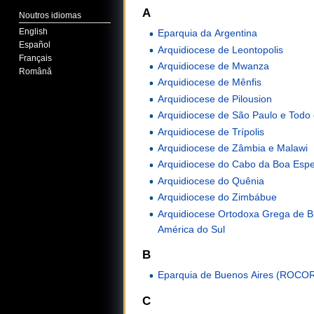
A
Noutros idiomas
English
Eparquia da Argentina
Español
Arquidiocese de Leontopolis
Français
Arquidiocese de Mwanza
Română
Arquidiocese de Mênfis
Arquidiocese de Pilousion
Arquidiocese de São Paulo e Todo 
Arquidiocese de Trípolis
Arquidiocese de Zâmbia e Malawi
Arquidiocese do Cabo da Boa Esp
Arquidiocese do Quênia
Arquidiocese do Zimbábue
Arquidiocese Ortodoxa Grega de B
América do Sul
B
Eparquia de Buenos Aires (ROCO
C