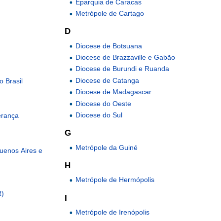
Eparquia de Caracas
Metrópole de Cartago
D
Diocese de Botsuana
Diocese de Brazzaville e Gabão
Diocese de Burundi e Ruanda
Diocese de Catanga
o Brasil
Diocese de Madagascar
Diocese do Oeste
Diocese do Sul
erança
G
Metrópole da Guiné
uenos Aires e
H
Metrópole de Hermópolis
R)
I
Metrópole de Irenópolis