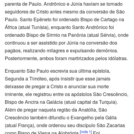
parenta de Paulo. Andrônico e Júnia haviam se tornado
seguidores de Cristo antes mesmo da conversão de São
Paulo. Santo Epêneto foi ordenado Bispo de Cartago na
África (atual Tunísia), enquanto Santo Andrônico foi
ordenado Bispo de Sirmio na Panônia (atual Sérvia), onde
continuou a ser assistido por Júnia na conversão dos
pagãos, realizando milagres e expulsando demônios.
Posteriormente, ambos foram martirizados pelos idólatras.
Enquanto São Paulo escrevia sua última epístola,
Segunda a Timóteo, após insistir que esse jamais
deixasse de pregar a Cristo e anunciar sua morte
iminente, ele registrou entre os apóstolos São Crescêncio,
Bispo de Ancira na Galácia (atual capital da Turquia).
Além de pregar naquela região da Anatólia, São
Crescêncio também difundiu o Evangelho pela Gália
(atual França), onde ordenou seu discípulo São Zacarias
[nota 1]
como Bispo de Viena na Alobrógia.
Foi