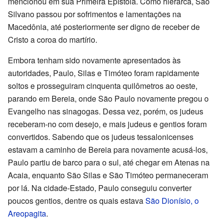
mencionou em sua Primeira Epístola. Como hierarca, São
Silvano passou por sofrimentos e lamentações na
Macedônia, até posteriormente ser digno de receber de
Cristo a coroa do martírio.
Embora tenham sido novamente apresentados às
autoridades, Paulo, Silas e Timóteo foram rapidamente
soltos e prosseguiram cinquenta quilômetros ao oeste,
parando em Bereia, onde São Paulo novamente pregou o
Evangelho nas sinagogas. Dessa vez, porém, os judeus
receberam-no com desejo, e mais judeus e gentios foram
convertidos. Sabendo que os judeus tessalonicenses
estavam a caminho de Bereia para novamente acusá-los,
Paulo partiu de barco para o sul, até chegar em Atenas na
Acaia, enquanto São Silas e São Timóteo permaneceram
por lá. Na cidade-Estado, Paulo conseguiu converter
poucos gentios, dentre os quais estava
São Dionísio, o
Areopagita
.