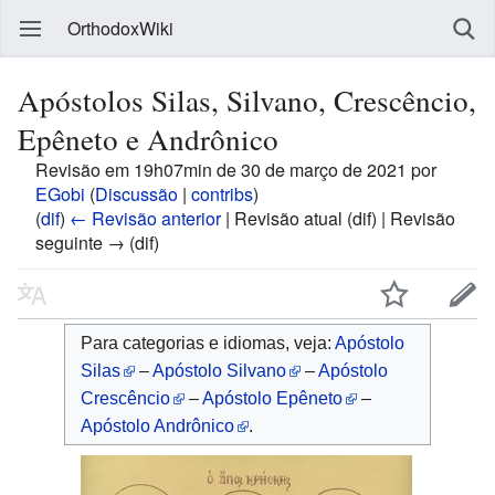
OrthodoxWiki
Apóstolos Silas, Silvano, Crescêncio,
Epêneto e Andrônico
Revisão em 19h07min de 30 de março de 2021 por
EGobi
(
Discussão
|
contribs
)
(
dif
)
← Revisão anterior
| Revisão atual (dif) | Revisão
seguinte → (dif)
Para categorias e idiomas, veja:
Apóstolo
Silas
–
Apóstolo Silvano
–
Apóstolo
Crescêncio
–
Apóstolo Epêneto
–
Apóstolo Andrônico
.