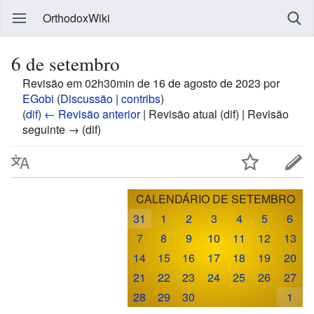
OrthodoxWiki
6 de setembro
Revisão em 02h30min de 16 de agosto de 2023 por
EGobi
(
Discussão
|
contribs
)
(
dif
)
← Revisão anterior
| Revisão atual (dif) | Revisão
seguinte → (dif)
CALENDÁRIO DE SETEMBRO
31
1
2
3
4
5
6
7
8
9
10
11
12
13
14
15
16
17
18
19
20
21
22
23
24
25
26
27
28
29
30
1