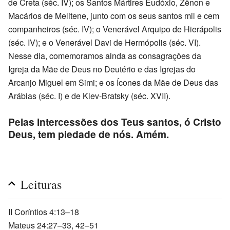
de Creta (séc. IV); os Santos Mártires Eudóxio, Zênon e
Macários de Melitene, junto com os seus santos mil e cem
companheiros (séc. IV); o Venerável Arquipo de Hierápolis
(séc. IV); e o Venerável Davi de Hermópolis (séc. VI).
Nesse dia, comemoramos ainda as consagrações da
Igreja da Mãe de Deus no Deutério e das Igrejas do
Arcanjo Miguel em Simi; e os Ícones da Mãe de Deus das
Arábias (séc. I) e de Kiev-Bratsky (séc. XVII).
Pelas intercessões dos Teus santos, ó Cristo
Deus, tem piedade de nós. Amém.
Leituras
II Coríntios 4:13–18
Mateus 24:27–33, 42–51