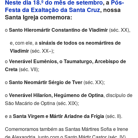
Neste dia 18.º do mês de setembro
, a
Pós-
Festa da Exaltação da Santa Cruz
, nossa
Santa Igreja comemora:
o
Santo Hieromártir Constantino de Vladimir
(séc. XX),
e, com ele, a
sináxis de todos os neomártires de
Vladimir
(séc. XX–);
o
Venerável Eumênios, o Taumaturgo, Arcebispo de
Creta
(séc. VII);
o
Santo Neomártir Sérgio de Tver
(séc. XX);
o
Venerável Hilaríon, Hegúmeno de Optina
, discípulo de
São Macário de Optina (séc. XIX);
e a
Santa Virgem e Mártir Ariadne da Frígia
(séc. II).
Comemoramos também as Santas Mártires Sofia e Irene
de Alexandria, junto com o Santo Mártir Castor (séc. IV).