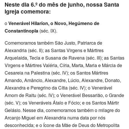
Neste dia 6.º do mês de junho, nossa Santa
Igreja comemora:
o
Venerável Hilaríon, o Novo, Hegúmeno de
Constantinopla
(séc. IX).
Comemoramos também São Justo, Patriarca de
Alexandria (séc. II); as Santas Virgens e Mártires
Arquelaida, Tecla e Susana de Ravena (séc. III); as Santas
Virgens e Mártires Valéria, Círia, Marta, Maria e Márcia de
Cesareia na Palestina (séc. IV); os Santos Mártires
Amando, Amâncio, Alexandre, Lúcio, Alexandre, Donato,
Alexandra e Peregrino da Cítia (séc. IV); o Venerável
Amom de Raitu (séc. IV); o Venerável Bessarião, o Grande
(séc. V); os Veneráveis Átalo e Fócio; e os Santos Mártir
Gelásio. Nesse dia, comemoramos também o milagre do
Arcanjo Miguel em Alexandria numa data por nós
desconhecida; e o Ícone da Mãe de Deus do Metropolita