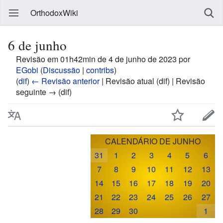
OrthodoxWiki
6 de junho
Revisão em 01h42min de 4 de junho de 2023 por
EGobi
(
Discussão
|
contribs
)
(
dif
)
← Revisão anterior
| Revisão atual (dif) | Revisão
seguinte → (dif)
CALENDÁRIO DE JUNHO
31
1
2
3
4
5
6
7
8
9
10
11
12
13
14
15
16
17
18
19
20
21
22
23
24
25
26
27
28
29
30
1