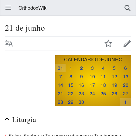
OrthodoxWiki
21 de junho
CALENDÁRIO DE JUNHO
31
1
2
3
4
5
6
7
8
9
10
11
12
13
14
15
16
17
18
19
20
21
22
23
24
25
26
27
28
29
30
1
Liturgia
I:
Salva, Senhor, o Teu povo e abençoa a Tua herança.