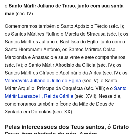
o
Santo Mártir Juliano de Tarso, junto com sua santa
mãe
(séc. IV).
Comemoramos também o Santo Apóstolo Tércio (séc. I);
os Santos Mártires Rufino e Márcia de Siracusa (séc. I); os
Santos Mártires Juliano e Basilissa do Egito, junto com o
Santo Hieromártir Antônio, os Santos Mártires Celso,
Marcionila e Anastácio e seus vinte e sete companheiros
(séc. IV); o Santo Mártir Afrodísio da Cilícia (séc. IV); os
Santos Mártires Ciríaco e Apolinário da África (séc. IV); os
Veneráveis Juliano e Júlio de Egina
(séc. V); o Santo
Mártir Arquílio, Príncipe da Caquécia (séc. VIII); e o
Santo
Mártir Luarsabe II, Rei da Cártlia
(séc. XVII). Nesse dia,
comemoramos também o Ícone da Mãe de Deus de
Xyniada em Domokós (séc. XX).
Pelas intercessões dos Teus santos, ó Cristo
Deus, tem piedade de nós. Amém.