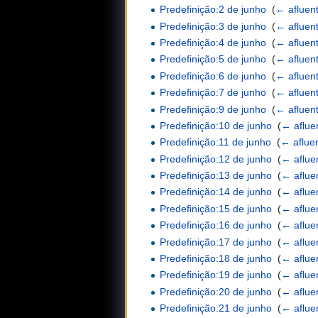
Predefinição:2 de junho
‎
(
← afluen
Predefinição:3 de junho
‎
(
← afluen
Predefinição:4 de junho
‎
(
← afluen
Predefinição:5 de junho
‎
(
← afluen
Predefinição:6 de junho
‎
(
← afluen
Predefinição:7 de junho
‎
(
← afluen
Predefinição:9 de junho
‎
(
← afluen
Predefinição:10 de junho
‎
(
← aflue
Predefinição:11 de junho
‎
(
← aflue
Predefinição:12 de junho
‎
(
← aflue
Predefinição:13 de junho
‎
(
← aflue
Predefinição:14 de junho
‎
(
← aflue
Predefinição:15 de junho
‎
(
← aflue
Predefinição:16 de junho
‎
(
← aflue
Predefinição:17 de junho
‎
(
← aflue
Predefinição:18 de junho
‎
(
← aflue
Predefinição:19 de junho
‎
(
← aflue
Predefinição:20 de junho
‎
(
← aflue
Predefinição:21 de junho
‎
(
← aflue