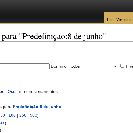
Ler
Ver códig
 para "Predefinição:8 de junho"
Domínio:
Inv
es |
Ocultar
redirecionamentos
es para
Predefinição:8 de junho
:
|
50
|
100
|
250
|
500
)
tes
)
)