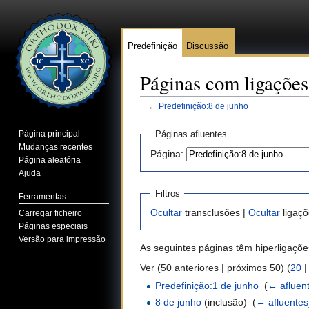
Predefinição
Discussão
Páginas com ligações
←
Predefinição:8 de junho
Ir para:
navegação
,
pesquisa
Página principal
Páginas afluentes
Mudanças recentes
Página:
Página aleatória
Ajuda
Filtros
Ferramentas
Ocultar
transclusões |
Ocultar
ligaçõ
Carregar ficheiro
Páginas especiais
Versão para impressão
As seguintes páginas têm hiperligaçõ
Ver (50 anteriores | próximos 50) (
20
Predefinição:1 de junho
‎
(
← afluen
8 de junho
(inclusão) ‎
(
← afluentes