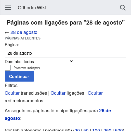
OrthodoxWiki
Páginas com ligações para "28 de agosto"
←
28 de agosto
PÁGINAS AFLUENTES
Página:
Domínio:
Inverter seleção
Filtros
Ocultar
transclusões |
Ocultar
ligações |
Ocultar
redirecionamentos
As seguintes páginas têm hiperligações para
28 de
agosto
:
Ver (50 anteriores | próximos 50) (
20
|
50
|
100
|
250
|
500
)