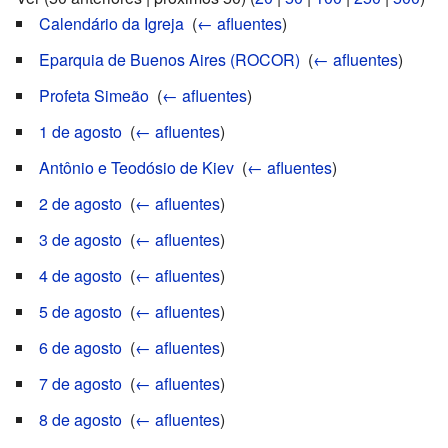
Calendário da Igreja
‎
(
← afluentes
)
Eparquia de Buenos Aires (ROCOR)
‎
(
← afluentes
)
Profeta Simeão
‎
(
← afluentes
)
1 de agosto
‎
(
← afluentes
)
Antônio e Teodósio de Kiev
‎
(
← afluentes
)
2 de agosto
‎
(
← afluentes
)
3 de agosto
‎
(
← afluentes
)
4 de agosto
‎
(
← afluentes
)
5 de agosto
‎
(
← afluentes
)
6 de agosto
‎
(
← afluentes
)
7 de agosto
‎
(
← afluentes
)
8 de agosto
‎
(
← afluentes
)