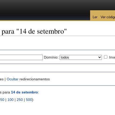
Ler
Ver códig
 para "14 de setembro"
Domínio:
Inv
es |
Ocultar
redirecionamentos
es para
14 de setembro
:
|
50
|
100
|
250
|
500
)
)