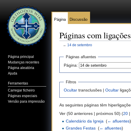
Página
Discussão
Páginas com ligações
←
14 de setembro
Ir para:
navegação
,
pesquisa
Página principal
Páginas afluentes
Mudanças recentes
Página:
Página aleatória
Ajuda
Filtros
Ferramentas
Ocultar
transclusões |
Ocultar
ligaçõ
Carregar ficheiro
Páginas especiais
Versão para impressão
As seguintes páginas têm hiperligaçõ
Ver (50 anteriores | próximos 50) (
20
Calendário da Igreja
‎
(
← afluentes
Grandes Festas
‎
(
← afluentes
)