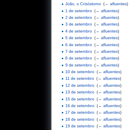
João, o Crisóstomo
‎
(
← afluentes
)
1 de setembro
‎
(
← afluentes
)
2 de setembro
‎
(
← afluentes
)
3 de setembro
‎
(
← afluentes
)
4 de setembro
‎
(
← afluentes
)
5 de setembro
‎
(
← afluentes
)
6 de setembro
‎
(
← afluentes
)
7 de setembro
‎
(
← afluentes
)
8 de setembro
‎
(
← afluentes
)
9 de setembro
‎
(
← afluentes
)
10 de setembro
‎
(
← afluentes
)
11 de setembro
‎
(
← afluentes
)
12 de setembro
‎
(
← afluentes
)
13 de setembro
‎
(
← afluentes
)
15 de setembro
‎
(
← afluentes
)
16 de setembro
‎
(
← afluentes
)
17 de setembro
‎
(
← afluentes
)
18 de setembro
‎
(
← afluentes
)
19 de setembro
‎
(
← afluentes
)