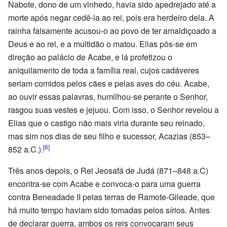
Nabote, dono de um vinhedo, havia sido apedrejado até a
morte após negar cedê-la ao rei, pois era herdeiro dela. A
rainha falsamente acusou-o ao povo de ter amaldiçoado a
Deus e ao rei, e a multidão o matou. Elias pôs-se em
direção ao palácio de Acabe, e lá profetizou o
aniquilamento de toda a família real, cujos cadáveres
seriam comidos pelos cães e pelas aves do céu. Acabe,
ao ouvir essas palavras, humilhou-se perante o Senhor,
rasgou suas vestes e jejuou. Com isso, o Senhor revelou a
Elias que o castigo não mais viria durante seu reinado,
mas sim nos dias de seu filho e sucessor, Acazias (853–
[6]
852 a.C.).
Três anos depois, o Rei Jeosafá de Judá (871–848 a.C)
encontra-se com Acabe e convoca-o para uma guerra
contra Beneadade II pelas terras de Ramote-Gileade, que
há muito tempo haviam sido tomadas pelos sírios. Antes
de declarar guerra, ambos os reis convocaram seus