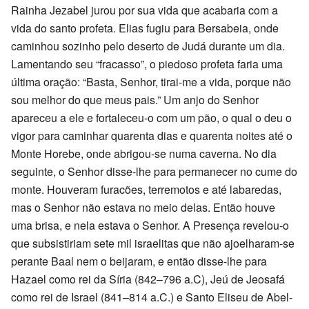
Rainha Jezabel jurou por sua vida que acabaria com a
vida do santo profeta. Elias fugiu para Bersabeia, onde
caminhou sozinho pelo deserto de Judá durante um dia.
Lamentando seu “fracasso”, o piedoso profeta faria uma
última oração: “Basta, Senhor, tirai-me a vida, porque não
sou melhor do que meus pais.” Um anjo do Senhor
apareceu a ele e fortaleceu-o com um pão, o qual o deu o
vigor para caminhar quarenta dias e quarenta noites até o
Monte Horebe, onde abrigou-se numa caverna. No dia
seguinte, o Senhor disse-lhe para permanecer no cume do
monte. Houveram furacões, terremotos e até labaredas,
mas o Senhor não estava no meio delas. Então houve
uma brisa, e nela estava o Senhor. A Presença revelou-o
que subsistiriam sete mil israelitas que não ajoelharam-se
perante Baal nem o beijaram, e então disse-lhe para
Hazael como rei da Síria (842–796 a.C), Jeú de Jeosafá
como rei de Israel (841–814 a.C.) e Santo Eliseu de Abel-