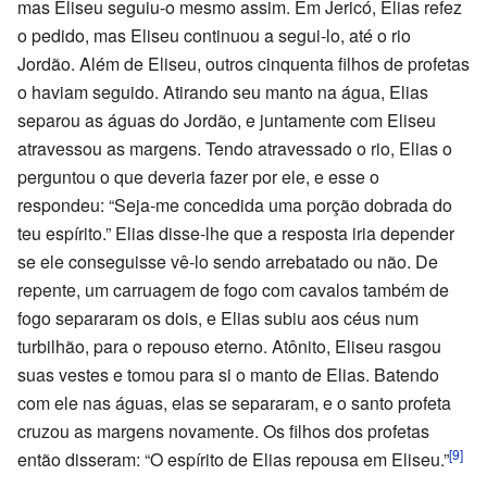
mas Eliseu seguiu-o mesmo assim. Em Jericó, Elias refez
o pedido, mas Eliseu continuou a segui-lo, até o rio
Jordão. Além de Eliseu, outros cinquenta filhos de profetas
o haviam seguido. Atirando seu manto na água, Elias
separou as águas do Jordão, e juntamente com Eliseu
atravessou as margens. Tendo atravessado o rio, Elias o
perguntou o que deveria fazer por ele, e esse o
respondeu: “Seja-me concedida uma porção dobrada do
teu espírito.” Elias disse-lhe que a resposta iria depender
se ele conseguisse vê-lo sendo arrebatado ou não. De
repente, um carruagem de fogo com cavalos também de
fogo separaram os dois, e Elias subiu aos céus num
turbilhão, para o repouso eterno. Atônito, Eliseu rasgou
suas vestes e tomou para si o manto de Elias. Batendo
com ele nas águas, elas se separaram, e o santo profeta
cruzou as margens novamente. Os filhos dos profetas
[9]
então disseram: “O espírito de Elias repousa em Eliseu.”