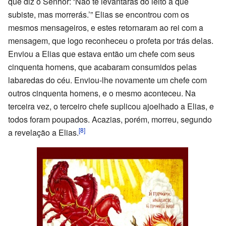
que diz o Senhor: ‘Não te levantarás do leito a que
subiste, mas morrerás.’” Elias se encontrou com os
mesmos mensageiros, e estes retornaram ao rei com a
mensagem, que logo reconheceu o profeta por trás delas.
Enviou a Elias que estava então um chefe com seus
cinquenta homens, que acabaram consumidos pelas
labaredas do céu. Enviou-lhe novamente um chefe com
outros cinquenta homens, e o mesmo aconteceu. Na
terceira vez, o terceiro chefe suplicou ajoelhado a Elias, e
todos foram poupados. Acazias, porém, morreu, segundo
[8]
a revelação a Elias.