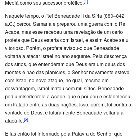
[4]
Meolá como seu sucessor profético.
Naquele tempo, o Rei Beneadade II da Síria (880–842
a.C.) cercou Samaria e preparou uma guerra com o Rei
Acabe, mas esse recebeu uma revelação de um certo
profeta que Deus estaria com Israel, e assim Acabe saiu
vitorioso. Porém, o profeta avisou-o que Beneadade
voltaria a atacar Israel no ano seguinte. Pela descrença
dos sírios, que entenderam que Deus era um deus dos
montes e não das planícies, o Senhor novamente esteve
com Israel no novo ataque, no qual, mesmo em
desvantagem, Israel matou cem mil sírios. Beneadade
pediu misericórdia a Acabe, que o poupou e estabeleceu
um tratado entre as duas nações. Isso, porém, foi contra a
vontade de Deus, e futuramente Beneadade voltaria a
[5]
atacá-lo.
Elias então foi informado pela Palavra do Senhor que