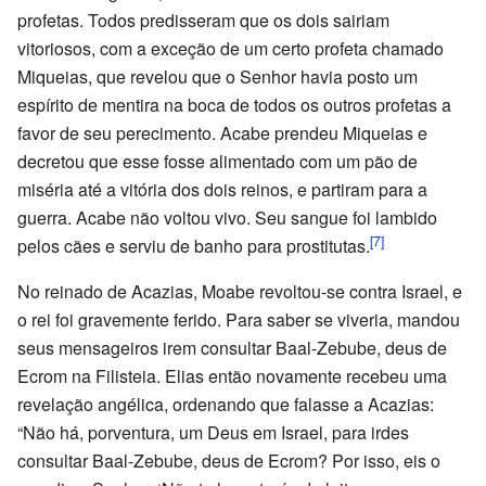
profetas. Todos predisseram que os dois sairiam
vitoriosos, com a exceção de um certo profeta chamado
Miqueias, que revelou que o Senhor havia posto um
espírito de mentira na boca de todos os outros profetas a
favor de seu perecimento. Acabe prendeu Miqueias e
decretou que esse fosse alimentado com um pão de
miséria até a vitória dos dois reinos, e partiram para a
guerra. Acabe não voltou vivo. Seu sangue foi lambido
[7]
pelos cães e serviu de banho para prostitutas.
No reinado de Acazias, Moabe revoltou-se contra Israel, e
o rei foi gravemente ferido. Para saber se viveria, mandou
seus mensageiros irem consultar Baal-Zebube, deus de
Ecrom na Filisteia. Elias então novamente recebeu uma
revelação angélica, ordenando que falasse a Acazias:
“Não há, porventura, um Deus em Israel, para irdes
consultar Baal-Zebube, deus de Ecrom? Por isso, eis o