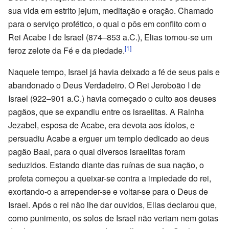
sua vida em estrito jejum, meditação e oração. Chamado
para o serviço profético, o qual o pôs em conflito com o
Rei Acabe I de Israel (874–853 a.C.), Elias tornou-se um
[1]
feroz zelote da Fé e da piedade.
Naquele tempo, Israel já havia deixado a fé de seus pais e
abandonado o Deus Verdadeiro. O Rei Jeroboão I de
Israel (922–901 a.C.) havia começado o culto aos deuses
pagãos, que se expandiu entre os israelitas. A Rainha
Jezabel, esposa de Acabe, era devota aos ídolos, e
persuadiu Acabe a erguer um templo dedicado ao deus
pagão Baal, para o qual diversos israelitas foram
seduzidos. Estando diante das ruínas de sua nação, o
profeta começou a queixar-se contra a impiedade do rei,
exortando-o a arrepender-se e voltar-se para o Deus de
Israel. Após o rei não lhe dar ouvidos, Elias declarou que,
como punimento, os solos de Israel não veriam nem gotas