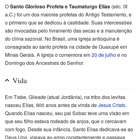
O
Santo Glorioso Profeta e Taumaturgo Elias
(séc. IX
a.C.) foi um dos maiores profetas do Antigo Testamento, e
o primeiro que se dedicou à castidade. Suas intercessões
são invocadas pelo livramento das secas e a manutenção
do clima sazonal. No Brasil, uma igreja antioquina é
consagrada ao santo profeta na cidade de Guaxupé em
Minas Gerais. A Igreja o comemora em
20 de julho
e no
Domingo dos Ancestrais do Senhor.
Vida
Em Tisbe, Gileade (atual Jordânia), na tribo dos levitas
nasceu Elias, 900 anos antes da vinda de
Jesus Cristo
.
Quando Elias nasceu, seu pai Sobac teve uma visão em
que seu filho estava rodeado de anjos, que o cercavam
com fogo. Desde sua infância, Santo Elias dedicava-se ao
Deus Uno, viajava ao ermo constantemente e passava