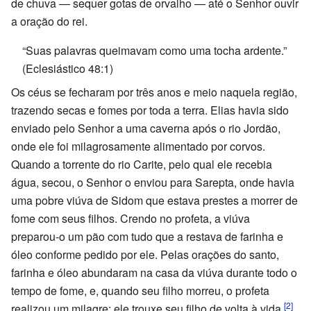
de chuva — sequer gotas de orvalho — até o Senhor ouvir
a oração do rei.
“Suas palavras queimavam como uma tocha ardente.”
(Eclesiástico 48:1)
Os céus se fecharam por três anos e meio naquela região,
trazendo secas e fomes por toda a terra. Elias havia sido
enviado pelo Senhor a uma caverna após o rio Jordão,
onde ele foi milagrosamente alimentado por corvos.
Quando a torrente do rio Carite, pelo qual ele recebia
água, secou, o Senhor o enviou para Sarepta, onde havia
uma pobre viúva de Sidom que estava prestes a morrer de
fome com seus filhos. Crendo no profeta, a viúva
preparou-o um pão com tudo que a restava de farinha e
óleo conforme pedido por ele. Pelas orações do santo,
farinha e óleo abundaram na casa da viúva durante todo o
tempo de fome, e, quando seu filho morreu, o profeta
[2]
realizou um milagre: ele trouxe seu filho de volta à vida.