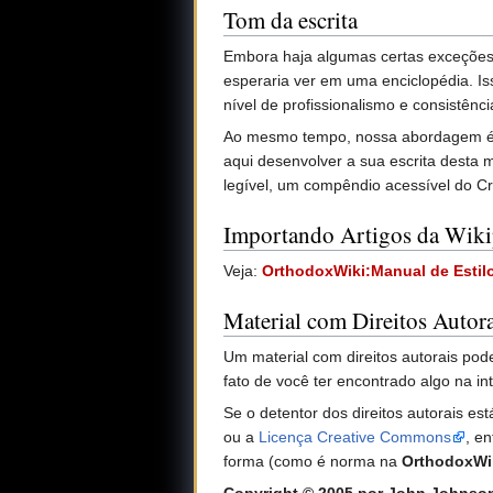
Tom da escrita
Embora haja algumas certas exceções,
esperaria ver em uma enciclopédia. Is
nível de profissionalismo e consistênc
Ao mesmo tempo, nossa abordagem 
aqui desenvolver a sua escrita desta 
legível, um compêndio acessível do C
Importando Artigos da Wiki
Veja:
OrthodoxWiki:Manual de Estil
Material com Direitos Autora
Um material com direitos autorais po
fato de você ter encontrado algo na in
Se o detentor dos direitos autorais e
ou a
Licença Creative Commons
, e
forma (como é norma na
OrthodoxWi