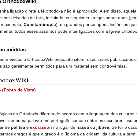
a OrthodoxWiki
nha ligação direta a fé ortodoxa não é apropriado. Além disso, aquelas
 ser deixadas de fora, incluindo as seguintes: artigos sobre anos (por
por exemplo,
Constantinopla
), ou grandes personagens históricos qu
amente, todos esses assuntos podem ter ligações com a Igreja Ortod
s inéditas
em-vindos à OrthodoxWiki enquanto citem respeitáveis publicações de t
es são geralmente permitidos para um material sem controvérsias.
rthodoxWiki
 (Ponto de Vista)
ógicos na Ortodoxia diferem de acordo com a linguagem das culturas 
ver nenhuma palavra em português comum entre os escritores lusófono
ar de
palitsa
e
exorasson
no lugar de
riassa
ou
jibbee
. Se for o cas
 termos gregos é que o grego é o "idioma de origem" da cultura e termin