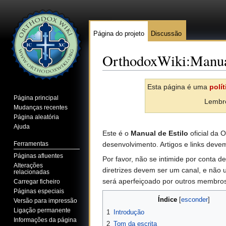
Página do projeto
Discussão
OrthodoxWiki:Manual
Ir para:
navegação
,
pesquisa
Esta página é uma
polít
Página principal
Lembre
Mudanças recentes
Página aleatória
Ajuda
Este é o
Manual de Estilo
oficial da 
Ferramentas
desenvolvimento. Artigos e links dev
Páginas afluentes
Por favor, não se intimide por conta 
Alterações
diretrizes devem ser um canal, e não 
relacionadas
será aperfeiçoado por outros membro
Carregar ficheiro
Páginas especiais
Índice
[
esconder
]
Versão para impressão
Ligação permanente
1
Introdução
Informações da página
2
Tom da escrita