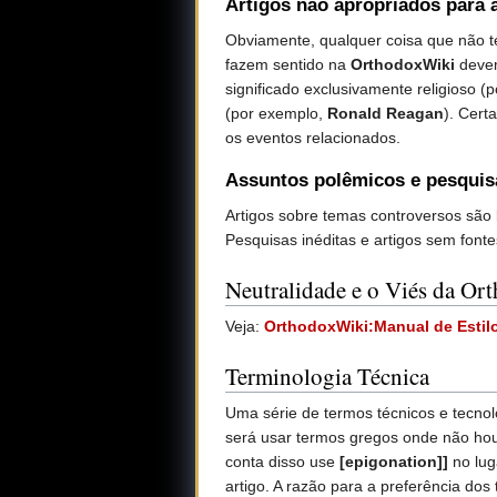
Artigos não apropriados para 
Obviamente, qualquer coisa que não te
fazem sentido na
OrthodoxWiki
devem
significado exclusivamente religioso (
(por exemplo,
Ronald Reagan
). Cert
os eventos relacionados.
Assuntos polêmicos e pesquisa
Artigos sobre temas controversos são b
Pesquisas inéditas e artigos sem font
Neutralidade e o Viés da O
Veja:
OrthodoxWiki:Manual de Estilo
Terminologia Técnica
Uma série de termos técnicos e tecnol
será usar termos gregos onde não hou
conta disso use
[epigonation]]
no lug
artigo. A razão para a preferência dos