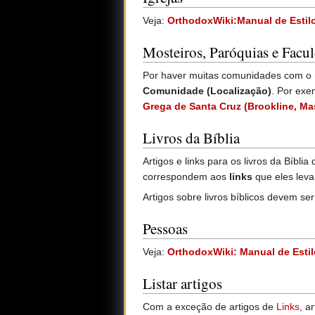
Veja:
OrthodoxWiki:Manual de Estilo 
Mosteiros, Paróquias e Facu
Por haver muitas comunidades com o 
Comunidade (Localização)
. Por exe
Grega de Santa Cruz (Brookline, Ma
Livros da Bíblia
Artigos e links para os livros da Bíbl
correspondem aos
links
que eles lev
Artigos sobre livros bíblicos devem se
Pessoas
Veja:
OrthodoxWiki: Manual de Estil
Listar artigos
Com a exceção de artigos de
Links
, a