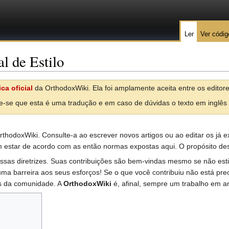
Ler
Ver códig
 de Estilo
ica oficial
da OrthodoxWiki. Ela foi amplamente aceita entre os edito
-se que esta é uma tradução e em caso de dúvidas o texto em inglês
OrthodoxWiki. Consulte-a ao escrever novos artigos ou ao editar os já e
em estar de acordo com as então normas expostas aqui. O propósito de
dessas diretrizes. Suas contribuições são bem-vindas mesmo se não es
uma barreira aos seus esforços! Se o que você contribuiu não está pr
s da comunidade. A
OrthodoxWiki
é, afinal, sempre um trabalho em 