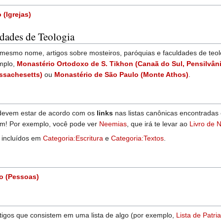
(Igrejas)
ldades de Teologia
mesmo nome, artigos sobre mosteiros, paróquias e faculdades de teo
mplo,
Monastério Ortodoxo de S. Tikhon (Canaã do Sul, Pensilvâni
ssachesetts)
ou
Monastério de São Paulo (Monte Athos)
.
ia devem estar de acordo com os
links
nas listas canônicas encontrada
am! Por exemplo, você pode ver
Neemias
, que irá te levar ao
Livro de 
r incluídos em
Categoria:Escritura
e
Categoria:Textos
.
o (Pessoas)
rtigos que consistem em uma lista de algo (por exemplo,
Lista de Patri