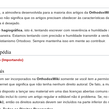
 a atmosfera desenvolvida para a maioria dos artigos da
OrthodoxWi
so não significa que os artigos precisam obedecer às características 
ia é desejado.
é
hagiográfica
, isto é, tentando escrever com reverência e humildade
maneira. Estamos tentando com precisão e humildade transmitir a verda
ristianismo Ortodoxo. Sempre mantenha isso em mente ao contribuir.
pédia
o (Importando)
is
dem ser incorporados na
OrthodoxWiki
somente se você tem a permissã
ternet que significa que não tenha nenhum direito autoral. De fato, a m
stá disposto a lançar seu material em uma das licenças abertas comuns
ntão incluí-lo como um artigo regular e editável não é problema. Se, no
ki
), então os direitos autorais devem ser incluídos na parte inferior d