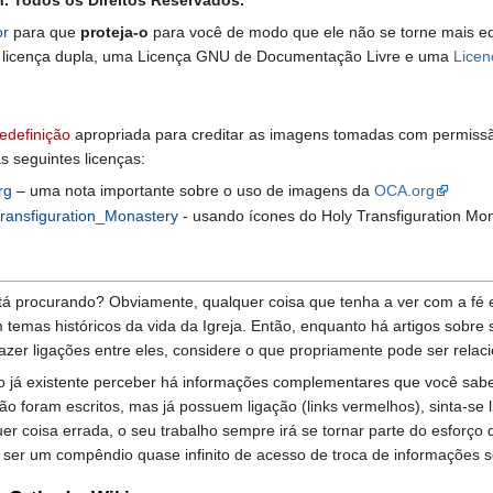
. Todos os Direitos Reservados.
or
para que
proteja-o
para você de modo que ele não se torne mais ed
 licença dupla, uma Licença GNU de Documentação Livre e uma
Lice
edefinição
apropriada para creditar as imagens tomadas com permissã
s seguintes licenças:
rg
– uma nota importante sobre o uso de imagens da
OCA.org
ransfiguration_Monastery
- usando ícones do Holy Transfiguration Mo
á procurando? Obviamente, qualquer coisa que tenha a ver com a fé e 
 temas históricos da vida da Igreja. Então, enquanto há artigos sobre
e fazer ligações entre eles, considere o que propriamente pode ser rela
go já existente perceber há informações complementares que você sabe,
o foram escritos, mas já possuem ligação (links vermelhos), sinta-se 
er coisa errada, o seu trabalho sempre irá se tornar parte do esforç
 ser um compêndio quase infinito de acesso de troca de informações s