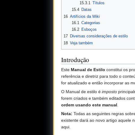
15.3.1
Títulos
15.4
Datas
16
Artifícios da Wiki
16.1
Categorias
16.2
Esboços
17
Diversas considerações de estilo
18
Veja também
Introdução
Este
Manual de Estilo
constitui os pro
referência e diretriz para todo o co
for atualizado e então incorporar as 
O Manual de estilo é
imposto
principal
forem criados e também editados cont
ordem usando este manual
.
Nota:
Todas as seguintes regras sobr
existente dará ao novo artigo aquele 
aqui.