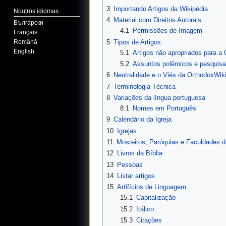
3
Importando Artigos da Wikipédia
Noutros idiomas
4
Material com Direitos Autorais
Български
4.1
Permissões de Imagem
Français
5
Tipos de Artigos
Română
English
5.1
Artigos não apropriados para a
5.2
Assuntos polêmicos e pesquisas
6
Neutralidade e o Viés da OrthodoxWik
7
Terminologia Técnica
8
Variações da língua portuguesa
8.1
Nomes em Português
9
Calendário da Igreja
10
Igrejas
11
Mosteiros, Paróquias e Faculdades d
12
Livros da Bíblia
13
Pessoas
14
Listar artigos
15
Artifícios de Linguagem
15.1
Capitalização
15.2
Itálico
15.3
Citações