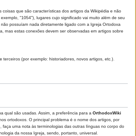
 coisas que são características dos artigos da Wikipédia e não
 exemplo, "1054"), lugares cujo significado vai muito além de seu
e não possuíam nada diretamente ligado com a Igreja Ortodoxa
oxa, mas estas conexões devem ser observadas em artigos sobre
erceiros (por exemplo: historiadores, novos artigos, etc.).
na qual são usadas. Assim, a preferência para a
OrthodoxWiki
s ortodoxos. O principal problema é o nome dos artigos, por
o, faça uma nota às terminologias das outras línguas no corpo do
ologia da nossa Igreja, sendo, portanto, universal.