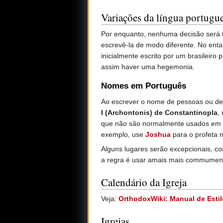
Variações da língua portugu
Por enquanto, nenhuma decisão será t
escrevê-la de modo diferente. No ent
inicialmente escrito por um brasileiro
assim haver uma hegemonia.
Nomes em Português
Ao escrever o nome de pessoas ou de l
I (Archontonis) de Constantinopla
,
que não são normalmente usados em pa
exemplo, use
Joshua
para o profeta 
Alguns lugares serão excepcionais, 
a regra é usar amais mais commument
Calendário da Igreja
Veja:
OrthodoxWiki: Manual de Estilo
Igrejas