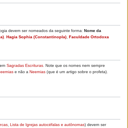
logia devem ser nomeados da seguinte forma:
Nome da
a)
.
Hagia Sophia (Constantinopla)
,
Faculdade Ortodoxa
s em
Sagradas Escrituras
. Note que os nomes nem sempre
Neemias
e não a
Neemias
(que é um artigo sobre o profeta).
arcas
,
Lista de Igrejas autocéfalas e autônomas
) devem ser