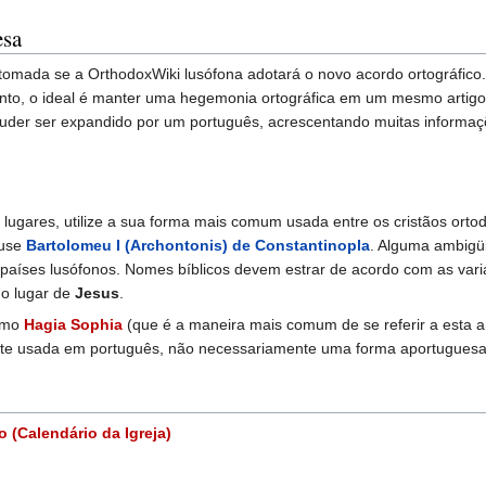
esa
omada se a OrthodoxWiki lusófona adotará o novo acordo ortográfico. 
anto, o ideal é manter uma hegemonia ortográfica em um mesmo artig
 puder ser expandido por um português, acrescentando muitas informações
ugares, utilize a sua forma mais comum usada entre os cristãos ortod
 use
Bartolomeu I (Archontonis) de Constantinopla
. Alguma ambigüi
íses lusófonos. Nomes bíblicos devem estrar de acordo com as vari
no lugar de
Jesus
.
como
Hagia Sophia
(que é a maneira mais comum de se referir a esta an
e usada em português, não necessariamente uma forma aportuguesad
 (Calendário da Igreja)