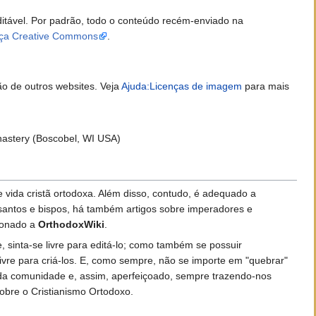
itável. Por padrão, todo o conteúdo recém-enviado na
nça Creative Commons
.
o de outros websites. Veja
Ajuda:Licenças de imagem
para mais
nastery (Boscobel, WI USA)
vida cristã ortodoxa. Além disso, contudo, é adequado a
 santos e bispos, há também artigos sobre imperadores e
cionado a
OrthodoxWiki
.
 sinta-se livre para editá-lo; como também se possuir
livre para criá-los. E, como sempre, não se importe em "quebrar"
o da comunidade e, assim, aperfeiçoado, sempre trazendo-nos
obre o Cristianismo Ortodoxo.