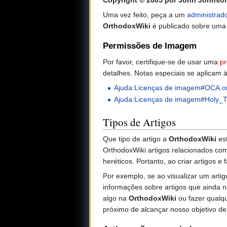
Copyright © 2005 por John Johnson
Uma vez feito, peça a um
administrad
OrthodoxWiki
é publicado sobre uma
Permissões de Imagem
Por favor, certifique-se de usar uma
pr
detalhes. Notas especiais se aplicam à
Ajuda:Licenças de imagem#OCA.o
Ajuda:Licenças de imagem#Holy_T
Tipos de Artigos
Que tipo de artigo a
OrthodoxWiki
est
OrthodoxWiki artigos relacionados com
heréticos. Portanto, ao criar artigos 
Por exemplo, se ao visualizar um arti
informações sobre artigos que ainda nã
algo na
OrthodoxWiki
ou fazer qualqu
próximo de alcançar nosso objetivo de