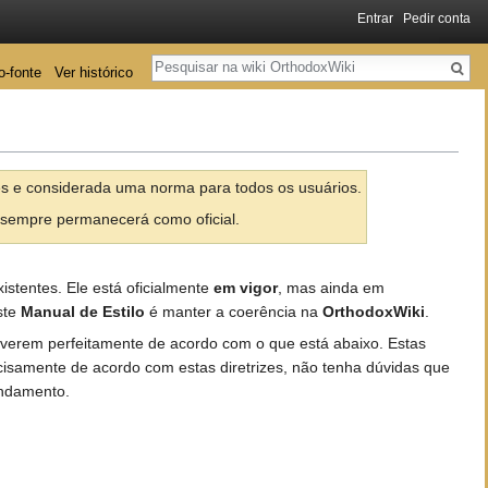
Entrar
Pedir conta
Pesquisa
o-fonte
Ver histórico
res e considerada uma norma para todos os usuários.
 sempre permanecerá como oficial.
xistentes. Ele está oficialmente
em vigor
, mas ainda em
ste
Manual de Estilo
é manter a coerência na
OrthodoxWiki
.
tiverem perfeitamente de acordo com o que está abaixo. Estas
ecisamente de acordo com estas diretrizes, não tenha dúvidas que
andamento.