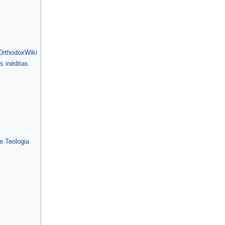
 OrthodoxWiki
 inéditas
i
e Teologia