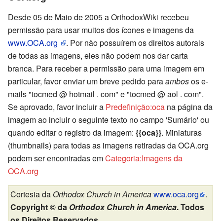
Desde 05 de Maio de 2005 a OrthodoxWiki recebeu
permissão para usar muitos dos ícones e imagens da
www.OCA.org
. Por não possuírem os direitos autorais
de todas as imagens, eles não podem nos dar carta
branca. Para receber a permissão para uma imagem em
particular, favor enviar um breve pedido para
ambos
os e-
mails "tocmed @ hotmail . com" e "tocmed @ aol . com".
Se aprovado, favor incluir a
Predefinição:oca
na página da
imagem ao incluir o seguinte texto no campo 'Sumário' ou
quando editar o registro da imagem:
{{oca}}
. Miniaturas
(thumbnails) para todas as imagens retiradas da OCA.org
podem ser encontradas em
Categoria:Imagens da
OCA.org
Cortesia da
Orthodox Church in America
www.oca.org
.
Copyright © da
Orthodox Church in America
. Todos
os Direitos Reservados.