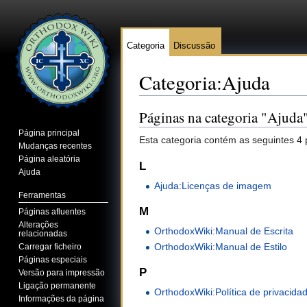
Categoria
Discussão
Categoria:Ajuda
Ir para:
navegação
,
pesquisa
Páginas na categoria "Ajuda
Página principal
Esta categoria contém as seguintes 4 
Mudanças recentes
Página aleatória
L
Ajuda
Ajuda:Licenças de imagem
Ferramentas
M
Páginas afluentes
Alterações
OrthodoxWiki:Manual de Escrita
relacionadas
OrthodoxWiki:Manual de Estilo
Carregar ficheiro
Páginas especiais
P
Versão para impressão
Ligação permanente
OrthodoxWiki:Política de privacida
Informações da página