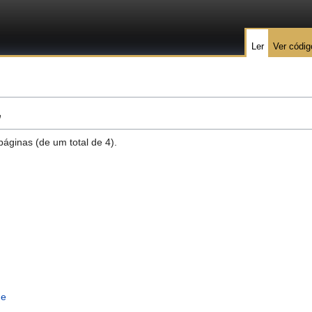
Ler
Ver códig
"
páginas (de um total de 4).
de