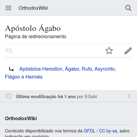
OrthodoxWiki
Apóstolo Ágabo
Página de redirecionamento
Redireciona para:
Apóstolos Herodíon, Ágabo, Rufo, Asyncrito,
Flêgon e Hermés
por
EGobi
Última modificação há 1 ano
OrthodoxWiki
Conteúdo disponibilizado nos termos da
GFDL / CC by-sa
, salvo
indicação em contrário.