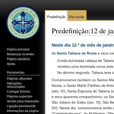
Predefinição
Discussão
Predefinição:12 de ja
Ir para:
navegação
,
pesquisa
Neste dia 12.º do mês de janei
Página principal
de
Santa Tatiana de Roma
e seus com
Mudanças recentes
Página aleatória
A toda-iluminada cabeça de Tatian
Ajuda
recebeu uma iluminada coroa pela
No décimo segundo, Tatiana teve 
Ferramentas
Páginas afluentes
Comemoramos também os Santos Mártire
Alterações
Niceia; o Santo Mártir Filotheu de Anti
relacionadas
(séc. IV); Santa Eupraxia de Tabena (s
Carregar ficheiro
Páginas especiais
e seus quarenta companheiros; os Sant
Versão para impressão
São Juliano de Gales (séc. VI); São B
Ligação permanente
XV). Nesse dia, comemoramos ainda a
Informações da página
“Galaktotrofoussa”, do Akáthistos, “M