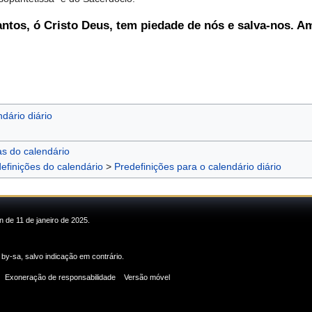
antos, ó Cristo Deus, tem piedade de nós e salva-nos. 
dário diário
as do calendário
efinições do calendário
>
Predefinições para o calendário diário
n de 11 de janeiro de 2025.
 by-sa
, salvo indicação em contrário.
Exoneração de responsabilidade
Versão móvel