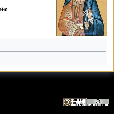
Amém.