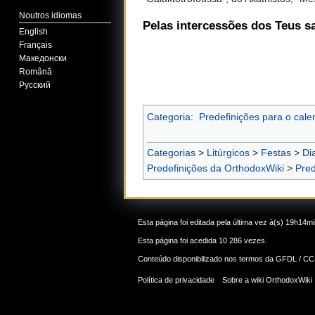
Noutros idiomas
Pelas intercessões dos Teus s
English
Français
Македонски
Română
Русский
Categoria
:
Predefinições para o calen
Categorias
>
Litúrgicos
>
Festas
>
Di
Predefinições da OrthodoxWiki
>
Pred
Esta página foi editada pela última vez à(s) 19h14mi
Esta página foi acedida 10 286 vezes.
Conteúdo disponibilizado nos termos da
GFDL / CC
Política de privacidade
Sobre a wiki OrthodoxWiki