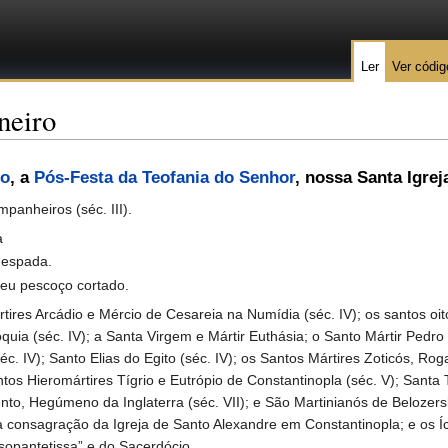
Ler
Ver códig
neiro
ro
, a
Pós-Festa da Teofania do Senhor
, nossa Santa Igre
panheiros (séc. III).
a
 espada.
seu pescoço cortado.
s Arcádio e Mércio de Cesareia na Numídia (séc. IV); os santos oit
oquia (séc. IV); a Santa Virgem e Mártir Euthásia; o Santo Mártir Pedro
éc. IV); Santo Elias do Egito (séc. IV); os Santos Mártires Zoticós, Ro
os Hieromártires Tígrio e Eutrópio de Constantinopla (séc. V); Santa 
ento, Hegúmeno da Inglaterra (séc. VII); e São Martinianós de Belozers
 consagração da Igreja de Santo Alexandre em Constantinopla; e os 
esopantetissa” e do Sacerdócio.