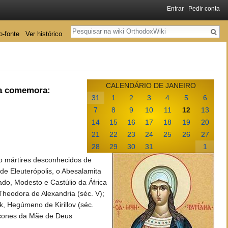
Entrar
Pedir conta
Pesquisa
o-fonte
Ver histórico
CALENDÁRIO DE JANEIRO
ja comemora:
31
1
2
3
4
5
6
7
8
9
10
11
12
13
14
15
16
17
18
19
20
21
22
23
24
25
26
27
28
29
30
31
1
o mártires desconhecidos de
 de Eleuterópolis, o Abesalamita
gado, Modesto e Castúlio da África
Theodora de Alexandria (séc. V);
k, Hegúmeno de Kirillov (séc.
Ícones da Mãe de Deus