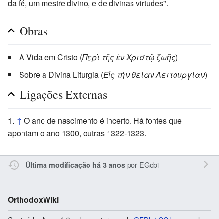
da fé, um mestre divino, e de divinas virtudes".
Obras
A Vida em Cristo (
Περὶ τῆς ἐν Χριστῷ ζωῆς
)
Sobre a Divina Liturgia (
Εἰς τὴν θείαν Λειτουργίαν
)
Ligações Externas
↑
O ano de nascimento é incerto. Há fontes que
apontam o ano 1300, outras 1322-1323.
por
EGobi
Última modificação há 3 anos
OrthodoxWiki