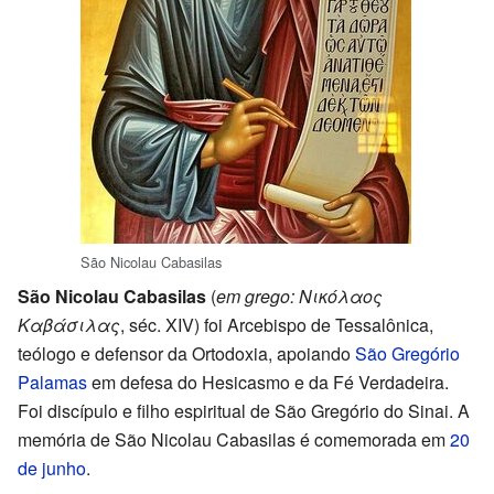
São Nicolau Cabasilas
São Nicolau Cabasilas
(
em grego: Νικόλαος
Καβάσιλας
, séc. XIV) foi Arcebispo de Tessalônica,
teólogo e defensor da Ortodoxia, apoiando
São Gregório
Palamas
em defesa do Hesicasmo e da Fé Verdadeira.
Foi discípulo e filho espiritual de São Gregório do Sinai. A
memória de São Nicolau Cabasilas é comemorada em
20
de junho
.