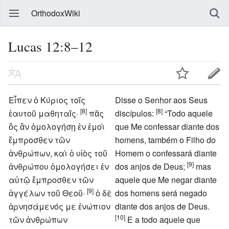
OrthodoxWiki
Lucas 12:8–12
Εἶπεν ὁ Κύριος τοῖς
Disse o Senhor aos Seus
[8]
[8]
ἑαυτοῦ μαθηταῖς·
πᾶς
discípulos:
“Todo aquele
ὃς ἂν ὁμολογήσῃ ἐν ἐμοὶ
que Me confessar diante dos
ἔμπροσθεν τῶν
homens, também o Filho do
ἀνθρώπων, καὶ ὁ υἱὸς τοῦ
Homem o confessará diante
[9]
ἀνθρώπου ὁμολογήσει ἐν
dos anjos de Deus;
mas
αὐτῷ ἔμπροσθεν τῶν
aquele que Me negar diante
[9]
ἀγγέλων τοῦ Θεοῦ·
ὁ δὲ
dos homens será negado
ἀρνησάμενός με ἐνώπιον
diante dos anjos de Deus.
[10]
τῶν ἀνθρώπων
E a todo aquele que