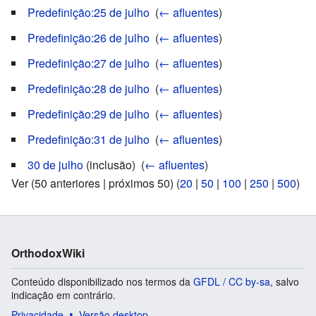
Predefinição:25 de julho
‎
(
← afluentes
)
Predefinição:26 de julho
‎
(
← afluentes
)
Predefinição:27 de julho
‎
(
← afluentes
)
Predefinição:28 de julho
‎
(
← afluentes
)
Predefinição:29 de julho
‎
(
← afluentes
)
Predefinição:31 de julho
‎
(
← afluentes
)
30 de julho
(inclusão) ‎
(
← afluentes
)
Ver (50 anteriores | próximos 50) (
20
|
50
|
100
|
250
|
500
)
OrthodoxWiki
Conteúdo disponibilizado nos termos da
GFDL / CC by-sa
, salvo
indicação em contrário.
Privacidade
Versão desktop