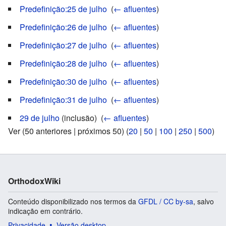
Predefinição:25 de julho
‎
(
← afluentes
)
Predefinição:26 de julho
‎
(
← afluentes
)
Predefinição:27 de julho
‎
(
← afluentes
)
Predefinição:28 de julho
‎
(
← afluentes
)
Predefinição:30 de julho
‎
(
← afluentes
)
Predefinição:31 de julho
‎
(
← afluentes
)
29 de julho
(inclusão) ‎
(
← afluentes
)
Ver (50 anteriores | próximos 50) (
20
|
50
|
100
|
250
|
500
)
OrthodoxWiki
Conteúdo disponibilizado nos termos da
GFDL / CC by-sa
, salvo
indicação em contrário.
Privacidade
Versão desktop