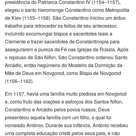
presidência do Patriarca Constantino IV (1154–1157),
elegeu o santo hieromonge Constantino como Metropolita
de Kiev (1155–1158). São Constantino iniciou um árduo
trabalho para retroceder os feitos de seu antecessor,
incluindo excomungar bispos e sacerdotes leais a
Clemente e trazer sacerdotes de Constantinopla para
assegurarem a pureza da Fé nas igrejas da Rússia. Após
o repouso de São Nífon, São Constantino ordenou Santo
Arcádio, então hegúmeno do Mosteiro da Dormição da
Mãe de Deus em Novgorod, como Bispo de Novgorod
(1156–1162).
Em 1157, havia uma família muito piedosa em Novgorod
e, como fruto das orações e esforços dos Santos Nífon,
Constantino e Arcádio pelos povos russos, Deus
presenteou aquela família com um filho, o qual foi
nomeado Antônio. Durante sua infância, Antônio recebeu
uma completa educação cristã pelos seus pais, e não