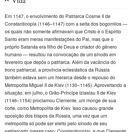
Vida
Em 1147, o envolvimento do Patriarca Cosme II de
Constantinopla (1146–1147) com a seita dos bogomilos —
os quais não somente afirmavam que Cristo e o Espírito
Santo eram meras manifestações do Pai, mas que o
próprio Satanás era filho de Deus e criador do gênero
humano — resultou na convocação de um sínodo em
fevereiro que depôs o patriarca. Além da vacância do
trono patriarcal, a província eclesiástica da Rússia
também estava sem um hierarca desde o repouso do
Metropolita Miguel II de Kiev (1130–1145). Aproveitando a
situação, em julho, o Grão-Príncipe Iziaslau II de Kiev
(1146–1154) proclamou Clemente, um monge de sua
corte, como Metropolita de Kiev. Isso causou grande
oposição dos bispos da Rússia, uma vez que um
metropolita só pode ser eleito pelo sínodo de seu
patriarcado (nesse caso, Constantinopla), e que Clemente