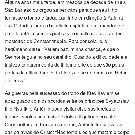
Alguns anos mais tarde, em meados da década de 1180,
São Barlaão outorgou as bênçãos para que seu filho
tomasse o longo e árduo caminho em direção à Rainha
das Cidades, para o benefício espiritual da irmandade e
para igualá-la com as práticas monásticas dos grandes
mosteiros de Constantinopla. Para consolá-lo, o
hegúmeno disse: “Vai em paz, minha criança, e que o
Senhor te guie no seu caminho. Quando a dificuldade e a
tristeza tomarem conta de ti, lembre-te de que são pelas
portas da dificuldade e da tristeza que entramos no Reino
de Deus.”
As guerras pela sucessão do trono de Kiev haviam se
apaziguado com os acordos entre os príncipes Svyatoslav
III e Ryurik, e Antônio pôde visitar diversas igrejas e
lugares santos nos mais de dois mil quilômetros até
Constantinopla. Em seu caminho, Antônio lembrava-se
das palavras de Cristo: “Não temais os que matam o corpo