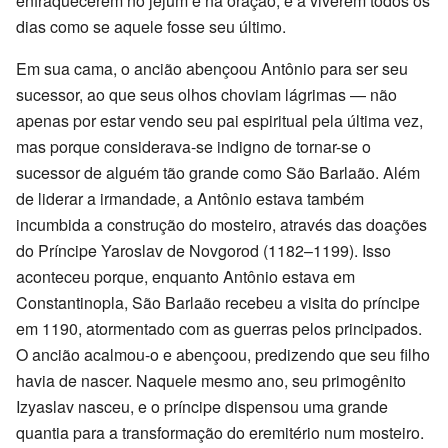
enfraquecerem no jejum e na oração, e a viverem todos os
dias como se aquele fosse seu último.
Em sua cama, o ancião abençoou Antônio para ser seu
sucessor, ao que seus olhos choviam lágrimas — não
apenas por estar vendo seu pai espiritual pela última vez,
mas porque considerava-se indigno de tornar-se o
sucessor de alguém tão grande como São Barlaão. Além
de liderar a irmandade, a Antônio estava também
incumbida a construção do mosteiro, através das doações
do Príncipe Yaroslav de Novgorod (1182–1199). Isso
aconteceu porque, enquanto Antônio estava em
Constantinopla, São Barlaão recebeu a visita do príncipe
em 1190, atormentado com as guerras pelos principados.
O ancião acalmou-o e abençoou, predizendo que seu filho
havia de nascer. Naquele mesmo ano, seu primogênito
Izyaslav nasceu, e o príncipe dispensou uma grande
quantia para a transformação do eremitério num mosteiro.