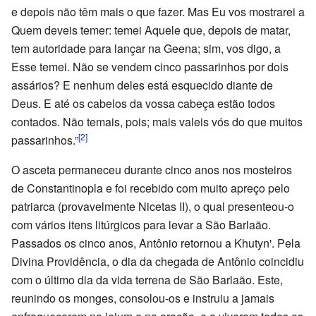
e depois não têm mais o que fazer. Mas Eu vos mostrarei a
Quem deveis temer: temei Aquele que, depois de matar,
tem autoridade para lançar na Geena; sim, vos digo, a
Esse temei. Não se vendem cinco passarinhos por dois
assários? E nenhum deles está esquecido diante de
Deus. E até os cabelos da vossa cabeça estão todos
contados. Não temais, pois; mais valeis vós do que muitos
[2]
passarinhos.”
O asceta permaneceu durante cinco anos nos mosteiros
de Constantinopla e foi recebido com muito apreço pelo
patriarca (provavelmente Nicetas II), o qual presenteou-o
com vários itens litúrgicos para levar a São Barlaão.
Passados os cinco anos, Antônio retornou a Khutyn'. Pela
Divina Providência, o dia da chegada de Antônio coincidiu
com o último dia da vida terrena de São Barlaão. Este,
reunindo os monges, consolou-os e instruiu a jamais