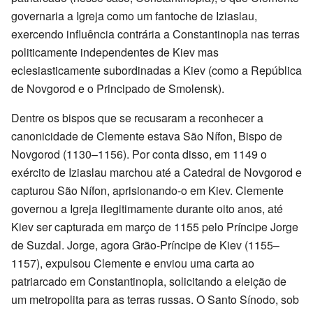
governaria a Igreja como um fantoche de Iziaslau,
exercendo influência contrária a Constantinopla nas terras
politicamente independentes de Kiev mas
eclesiasticamente subordinadas a Kiev (como a República
de Novgorod e o Principado de Smolensk).
Dentre os bispos que se recusaram a reconhecer a
canonicidade de Clemente estava São Nífon, Bispo de
Novgorod (1130–1156). Por conta disso, em 1149 o
exército de Iziaslau marchou até a Catedral de Novgorod e
capturou São Nífon, aprisionando-o em Kiev. Clemente
governou a Igreja ilegitimamente durante oito anos, até
Kiev ser capturada em março de 1155 pelo Príncipe Jorge
de Suzdal. Jorge, agora Grão-Príncipe de Kiev (1155–
1157), expulsou Clemente e enviou uma carta ao
patriarcado em Constantinopla, solicitando a eleição de
um metropolita para as terras russas. O Santo Sínodo, sob