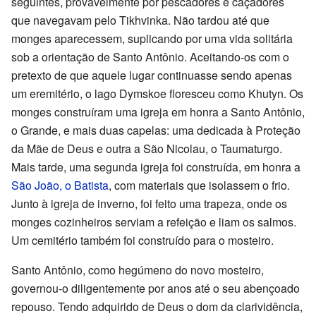
seguintes, provavelmente por pescadores e caçadores
que navegavam pelo Tikhvinka. Não tardou até que
monges aparecessem, suplicando por uma vida solitária
sob a orientação de Santo Antônio. Aceitando-os com o
pretexto de que aquele lugar continuasse sendo apenas
um eremitério, o lago Dymskoe floresceu como Khutyn. Os
monges construíram uma igreja em honra a Santo Antônio,
o Grande, e mais duas capelas: uma dedicada à Proteção
da Mãe de Deus e outra a São Nicolau, o Taumaturgo.
Mais tarde, uma segunda igreja foi construída, em honra a
São João, o Batista
, com materiais que isolassem o frio.
Junto à igreja de inverno, foi feito uma trapeza, onde os
monges cozinheiros serviam a refeição e liam os salmos.
Um cemitério também foi construído para o mosteiro.
Santo Antônio, como hegúmeno do novo mosteiro,
governou-o diligentemente por anos até o seu abençoado
repouso. Tendo adquirido de Deus o dom da clarividência,