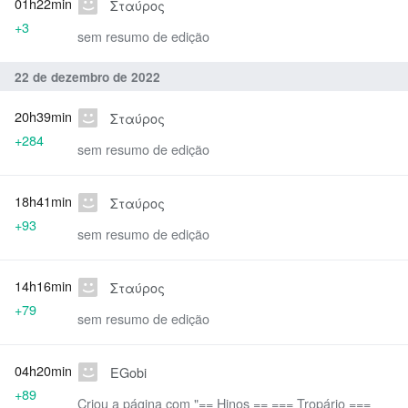
01h22min
Σταύρος
+3
sem resumo de edição
22 de dezembro de 2022
20h39min
Σταύρος
+284
sem resumo de edição
18h41min
Σταύρος
+93
sem resumo de edição
14h16min
Σταύρος
+79
sem resumo de edição
04h20min
EGobi
+89
Criou a página com "== Hinos == === Tropário ===