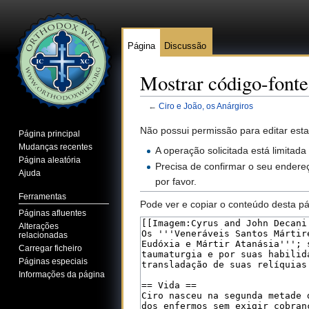
Página
Discussão
Mostrar código-fonte
←
Ciro e João, os Anárgiros
Ir para:
navegação
,
pesquisa
Não possui permissão para editar esta
Página principal
Mudanças recentes
A operação solicitada está limitada
Página aleatória
Precisa de confirmar o seu endereç
Ajuda
por favor.
Ferramentas
Pode ver e copiar o conteúdo desta pá
Páginas afluentes
Alterações
relacionadas
Carregar ficheiro
Páginas especiais
Informações da página