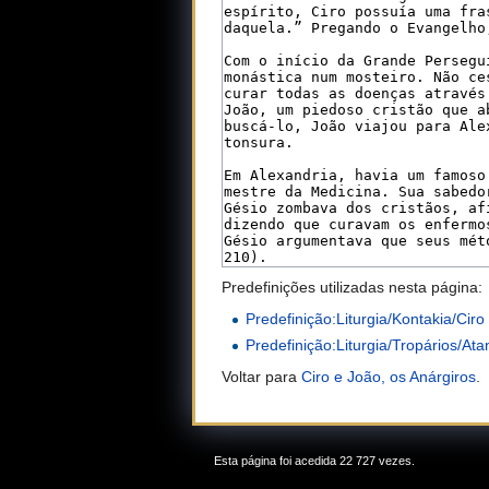
Predefinições utilizadas nesta página:
Predefinição:Liturgia/Kontakia/Ciro
Predefinição:Liturgia/Tropários/Ata
Voltar para
Ciro e João, os Anárgiros
.
Esta página foi acedida 22 727 vezes.